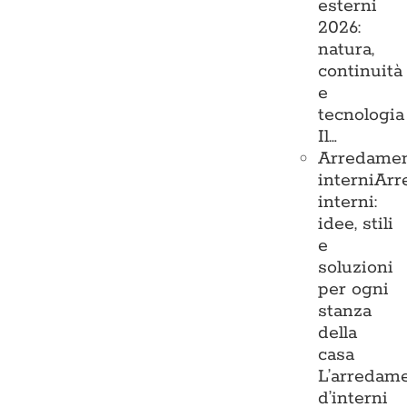
esterni
2026:
natura,
continuità
e
tecnologia
Il…
Arredame
interni
Arr
interni:
idee, stili
e
soluzioni
per ogni
stanza
della
casa
L’arredam
d’interni