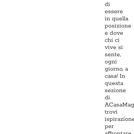
di
essere
in quella
posizione
e dove
chi ci
vive si
sente,
ogni
giorno, a
casa! In
questa
sezione
di
ACasaMag
trovi
ispirazion
per
affrontare