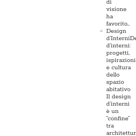
di
visione
ha
favorito…
Design
d’Interni
D
d’interni:
progetti,
ispirazioni
e cultura
dello
spazio
abitativo
Il design
d’interni
è un
“confine”
tra
architettu