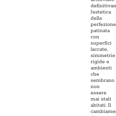
definitiva
l’estetica
della
perfezion
patinata
con
superfici
laccate,
simmetrie
rigide e
ambienti
che
sembrano
non
essere
mai stati
abitati. Il
cambiame