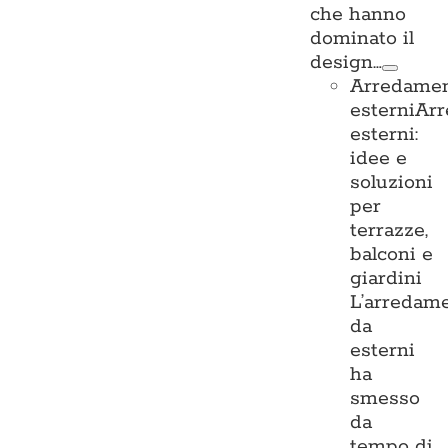
che hanno
dominato il
design…
Arredame
esterni
Ar
esterni:
idee e
soluzioni
per
terrazze,
balconi e
giardini
L’arredam
da
esterni
ha
smesso
da
tempo di