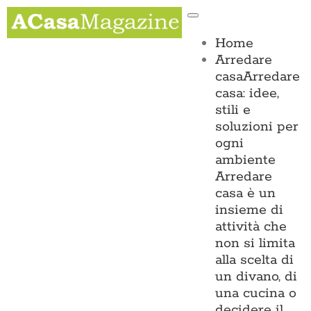
Salta
Toggle
al
Navigation
contenuto
Home
Arredare
casa
Arredare
casa: idee,
stili e
soluzioni per
ogni
ambiente
Arredare
casa è un
insieme di
attività che
non si limita
alla scelta di
un divano, di
una cucina o
decidere il