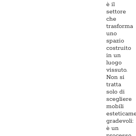
è il
settore
che
trasforma
uno
spazio
costruito
in un
luogo
vissuto.
Non si
tratta
solo di
scegliere
mobili
esteticam
gradevoli:
è un
processo