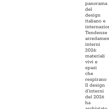
panorama
del
design
italiano e
internazio
Tendenze
arredamen
interni
2026:
materiali
vivi e
spazi
che
respirano
Il design
d’interni
del 2026
ha
archiviato