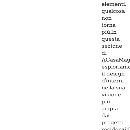
elementi,
qualcosa
non
torna
più.In
questa
sezione
di
ACasaMag
esploriam
il design
d’interni
nella sua
visione
più
ampia:
dai
progetti
residenzia