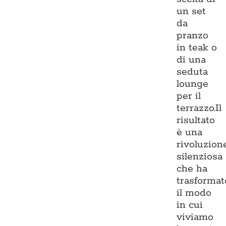
un set
da
pranzo
in teak o
di una
seduta
lounge
per il
terrazzo.Il
risultato
è una
rivoluzion
silenziosa
che ha
trasformat
il modo
in cui
viviamo