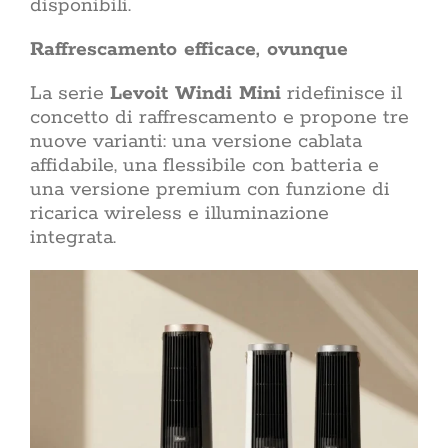
disponibili.
materiali,
Rinnovare
non si
Raffrescamento efficace, ovunque
casa
aumentare 
l’efficien
alle n
La serie
Levoit Windi Mini
ridefinisce il
migliorare 
concetto di raffrescamento e propone tre
casa rinn
nuove varianti: una versione cablata
ogni giorn
da dove in
affidabile, una flessibile con batteria e
partire dall
una versione premium con funzione di
delle par
ricarica wireless e illuminazione
dell’interv
integrata.
ristrutt
pratiche bu
restyling 
non tocca i
sost
sovrappos
Lifestyle: il
giorno Il 
quotidiane co
propria vita
non è l’insi
una dispo