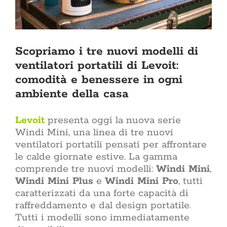
soggiorno 
esterni alle 
come l’ingr
una casa nu
Oppure sta
Qui trovi tan
Scopriamo i tre nuovi modelli di
per tutti
ventilatori portatili di Levoit:
arredament
d’interni Il 
comodità e benessere in ogni
due tenden
ambiente della casa
Rinnova
ristruttura
casa è uno
Levoit
presenta oggi la nuova serie
affront
Windi Mini, una linea di tre nuovi
economico
ventilatori portatili pensati per affrontare
atto di cur
giorno. Che
le calde giornate estive. La gamma
di una rist
comprende tre nuovi modelli:
Windi Mini
,
richiede un
Windi Mini Plus
e
Windi Mini Pro
, tutti
di ispi
caratterizzati da una forte capacità di
affidabili
sezione 
raffreddamento e dal design portatile.
rinnovam
Tutti i modelli sono immediatamente
dell’in