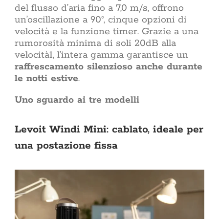
una s
del flusso d’aria fino a 7,0 m/s, offrono
minoranza
un’oscillazione a 90°, cinque opzioni di
più 
velocità e la funzione timer. Grazie a una
abita
Razional
rumorosità minima di soli 20dB alla
conve
velocità1, l’intera gamma garantisce un
premiante
raffrescamento silenzioso anche durante
bollett
le notti estive
.
direttiva
crescente
il costo
Uno sguardo ai tre modelli
rin
Sostenibilità
sostenibi
scelta 
Levoit Windi Mini: cablato, ideale per
della cas
una postazione fissa
sul tett
estern
arreda, la
giorno, i
tecnolog
le abitud
e cosa 
dell’ab
benesse