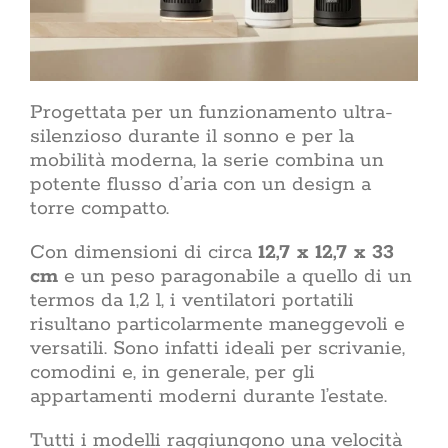
trasforma ge
consapevole.
e una casa s
tra uno 
rigenerante.
Progettata per un funzionamento ultra-
chi abita i p
mai fermar
silenzioso durante il sonno e per la
Lifestyle
ACasaMagazin
mobilità moderna, la serie combina un
dimensione p
potente flusso d’aria con un design a
si sceglie
torre compatto.
coltivano le 
prende cura 
si condivide
Con dimensioni di circa
12,7 x 12,7 x 33
patinata d
cm
e un peso paragonabile a quello di un
accessibile
termos da 1,2 l, i ventilatori portatili
intenzione.
risultano particolarmente maneggevoli e
benessere 
palestra, m
versatili. Sono infatti ideali per scrivanie,
maggior parte
comodini e, in generale, per gli
appartamenti moderni durante l’estate.
Sostenib
nell
Tutti i modelli raggiungono una velocità
sostenib