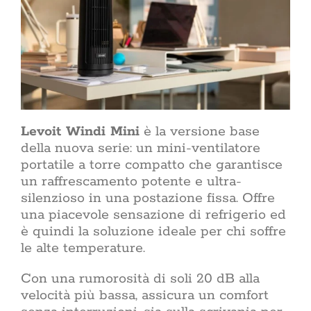
coerent
spuntare 
ACasaMag
domestic
La vetrina di Acasa
CERCA
PER:
Levoit Windi Mini
è la versione base
della nuova serie: un mini-ventilatore
portatile a torre compatto che garantisce
un raffrescamento potente e ultra-
silenzioso in una postazione fissa. Offre
una piacevole sensazione di refrigerio ed
è quindi la soluzione ideale per chi soffre
le alte temperature.
Con una rumorosità di soli 20 dB alla
velocità più bassa, assicura un comfort