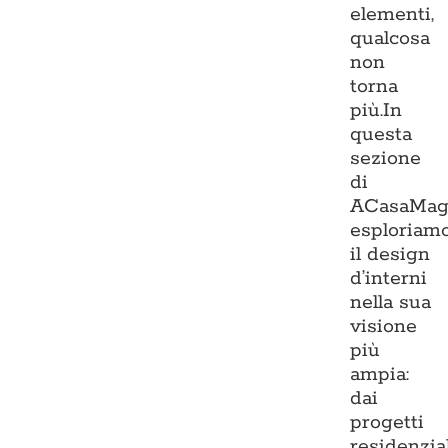
elementi,
qualcosa
non
torna
più.In
questa
sezione
di
ACasaMag
esploriam
il design
d’interni
nella sua
visione
più
ampia:
dai
progetti
residenzia