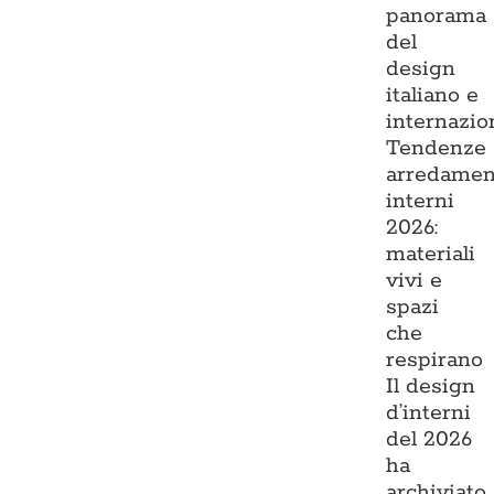
panorama
del
design
italiano e
internazio
Tendenze
arredamen
interni
2026:
materiali
vivi e
spazi
che
respirano
Il design
d’interni
del 2026
ha
archiviato