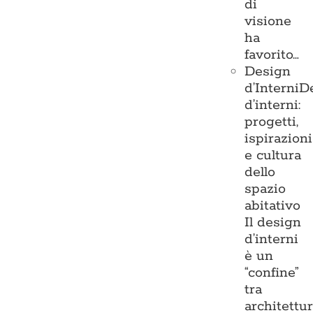
di
visione
ha
favorito…
Design
d’Interni
D
d’interni:
progetti,
ispirazioni
e cultura
dello
spazio
abitativo
Il design
d’interni
è un
“confine”
tra
architettu