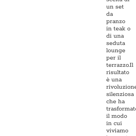
un set
da
pranzo
in teak o
di una
seduta
lounge
per il
terrazzo.Il
risultato
è una
rivoluzion
silenziosa
che ha
trasformat
il modo
in cui
viviamo