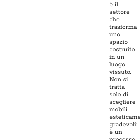
è il
settore
che
trasforma
uno
spazio
costruito
in un
luogo
vissuto.
Non si
tratta
solo di
scegliere
mobili
esteticam
gradevoli:
è un
processo