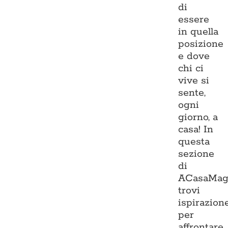
di
essere
in quella
posizione
e dove
chi ci
vive si
sente,
ogni
giorno, a
casa! In
questa
sezione
di
ACasaMag
trovi
ispirazion
per
affrontare