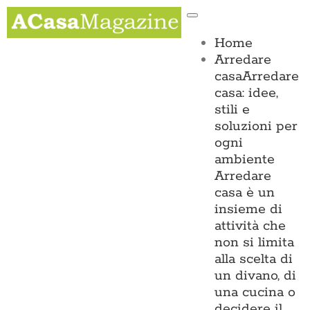
Salta
Toggle
al
Navigation
contenuto
Home
Arredare
casa
Arredare
casa: idee,
stili e
soluzioni per
ogni
ambiente
Arredare
casa è un
insieme di
attività che
non si limita
alla scelta di
un divano, di
una cucina o
decidere il