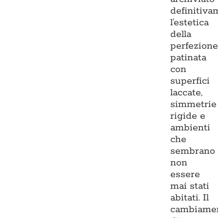
definitiva
l’estetica
della
perfezion
patinata
con
superfici
laccate,
simmetrie
rigide e
ambienti
che
sembrano
non
essere
mai stati
abitati. Il
cambiame