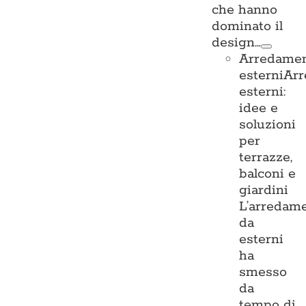
che hanno
dominato il
design…
Arredame
esterni
Ar
esterni:
idee e
soluzioni
per
terrazze,
balconi e
giardini
L’arredam
da
esterni
ha
smesso
da
tempo di