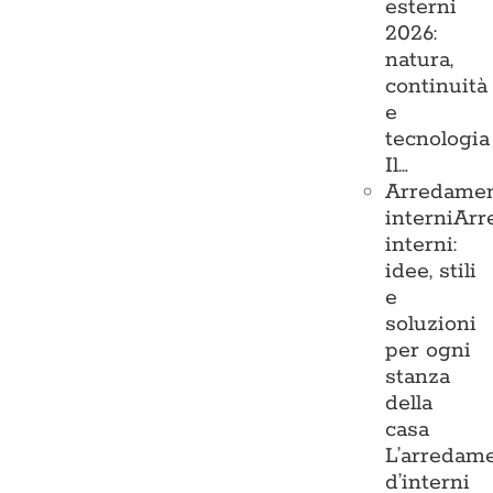
esterni
2026:
natura,
continuità
e
tecnologia
Il…
Arredame
interni
Arr
interni:
idee, stili
e
soluzioni
per ogni
stanza
della
casa
L’arredam
d’interni