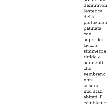
definitiva
l’estetica
della
perfezion
patinata
con
superfici
laccate,
simmetrie
rigide e
ambienti
che
sembrano
non
essere
mai stati
abitati. Il
cambiame