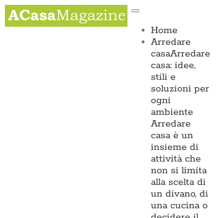
Salta
Toggle
al
Navigation
contenuto
Home
Arredare
casa
Arredare
casa: idee,
stili e
soluzioni per
ogni
ambiente
Arredare
casa è un
insieme di
attività che
non si limita
alla scelta di
un divano, di
una cucina o
decidere il