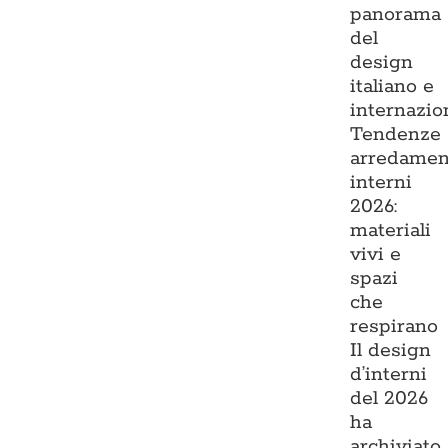
panorama
del
design
italiano e
internazio
Tendenze
arredamen
interni
2026:
materiali
vivi e
spazi
che
respirano
Il design
d’interni
del 2026
ha
archiviato