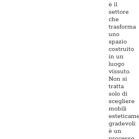
è il
settore
che
trasforma
uno
spazio
costruito
in un
luogo
vissuto.
Non si
tratta
solo di
scegliere
mobili
esteticam
gradevoli:
è un
processo