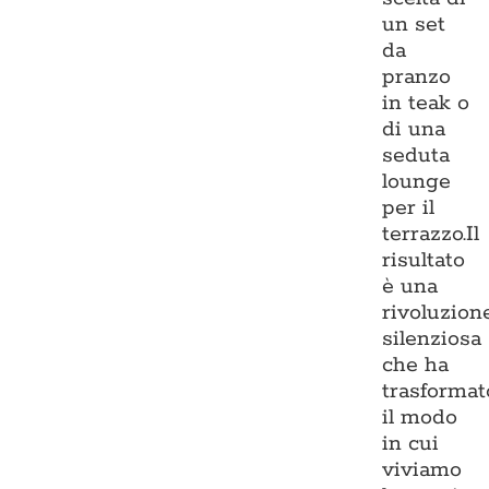
un set
da
pranzo
in teak o
di una
seduta
lounge
per il
terrazzo.Il
risultato
è una
rivoluzion
silenziosa
che ha
trasformat
il modo
in cui
viviamo