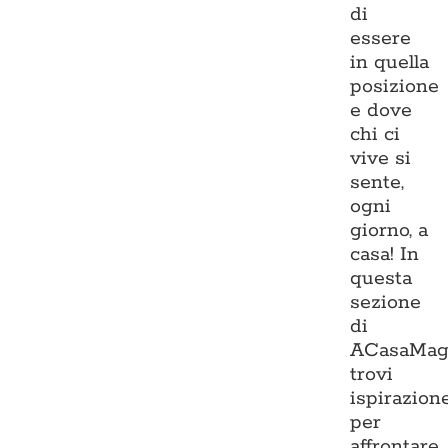
di
essere
in quella
posizione
e dove
chi ci
vive si
sente,
ogni
giorno, a
casa! In
questa
sezione
di
ACasaMag
trovi
ispirazion
per
affrontare