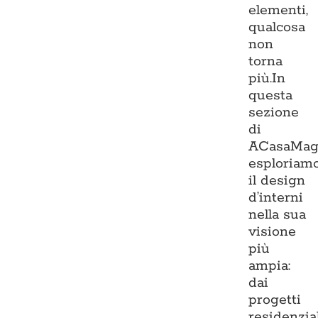
elementi,
qualcosa
non
torna
più.In
questa
sezione
di
ACasaMag
esploriam
il design
d’interni
nella sua
visione
più
ampia:
dai
progetti
residenzia