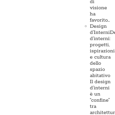
di
visione
ha
favorito…
Design
d’Interni
D
d’interni:
progetti,
ispirazioni
e cultura
dello
spazio
abitativo
Il design
d’interni
è un
“confine”
tra
architettu