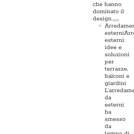
che hanno
dominato il
design…
Arredame
esterni
Ar
esterni:
idee e
soluzioni
per
terrazze,
balconi e
giardini
L’arredam
da
esterni
ha
smesso
da
tempo di