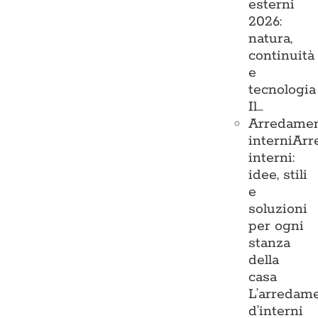
esterni
2026:
natura,
continuità
e
tecnologia
Il…
Arredame
interni
Arr
interni:
idee, stili
e
soluzioni
per ogni
stanza
della
casa
L’arredam
d’interni