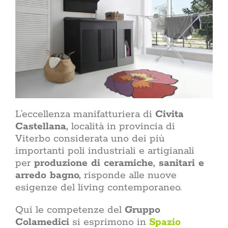
trasforma ge
consapevole.
e una casa s
tra uno 
rigenerante.
chi abita i p
mai fermar
Lifestyle
ACasaMagazin
dimensione p
si sceglie
coltivano le 
L’eccellenza manifatturiera di
Civita
prende cura 
Castellana,
località in provincia di
si condivide
patinata d
Viterbo considerata uno dei più
accessibile
importanti poli industriali e artigianali
intenzione.
per
produzione di ceramiche, sanitari e
benessere 
palestra, m
arredo bagno,
risponde alle nuove
maggior parte
esigenze del living contemporaneo.
Sostenib
Qui le competenze del
Gruppo
nell
Colamedici
si esprimono in
Spazio
sostenib