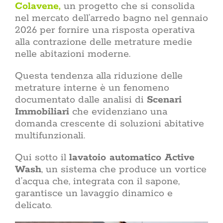
una s
Colavene,
un progetto che si consolida
minoranza
nel mercato dell’arredo bagno nel gennaio
più 
2026 per fornire una risposta operativa
abita
alla contrazione delle metrature medie
Razional
conve
nelle abitazioni moderne.
premiante
bollett
Questa tendenza alla riduzione delle
direttiva
metrature interne è un fenomeno
crescente
documentato dalle analisi di
Scenari
il costo
rin
Immobiliari
che evidenziano una
Sostenibilità
sostenibi
domanda crescente di soluzioni abitative
scelta 
multifunzionali.
della cas
sul tett
estern
Qui sotto il
lavatoio automatico Active
arreda, la
Wash
, un sistema che produce un vortice
giorno, i
d’acqua che, integrata con il sapone,
tecnolog
garantisce un lavaggio dinamico e
le abitud
e cosa 
delicato.
dell’ab
benesse