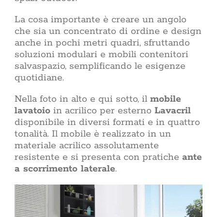
materiali,
Rinnovare
non si
La cosa importante è creare un angolo
casa
aumentare 
che sia un concentrato di ordine e design
l’efficien
alle n
anche in pochi metri quadri, sfruttando
migliorare 
soluzioni modulari e mobili contenitori
casa rinn
salvaspazio, semplificando le esigenze
ogni giorn
quotidiane.
da dove in
partire dall
delle par
Nella foto in alto e qui sotto, il
mobile
dell’interv
lavatoio
in acrilico per esterno
Lavacril
ristrutt
disponibile in diversi formati e in quattro
pratiche bu
tonalità. Il mobile è realizzato in un
restyling 
non tocca i
materiale acrilico assolutamente
sost
resistente e si presenta con pratiche
ante
sovrappos
a scorrimento laterale
.
Lifestyle: il
giorno Il 
quotidiane co
propria vita
non è l’insi
una dispo