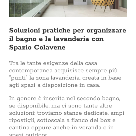
soggiorno 
esterni alle 
come l’ingr
una casa nu
Oppure sta
Qui trovi tan
Soluzioni pratiche per organizzare
per tutti
il bagno e la lavanderia con
arredament
Spazio Colavene
d’interni Il 
due tenden
Rinnova
Tra le tante esigenze della casa
ristruttura
casa è uno
contemporanea acquisisce sempre più
affront
“punti” la zona lavanderia, creata in base
economico
agli spazi a disposizione in casa.
atto di cur
giorno. Che
In genere è inserita nel secondo bagno,
di una rist
richiede un
se disponibile, ma ci sono tante altre
di ispi
soluzioni: troviamo stanze dedicate, ampi
affidabili
ripostigli, sottoscala a fianco del box e
sezione 
cantina oppure anche in veranda e in
rinnovam
dell’in
spazi outdoor.