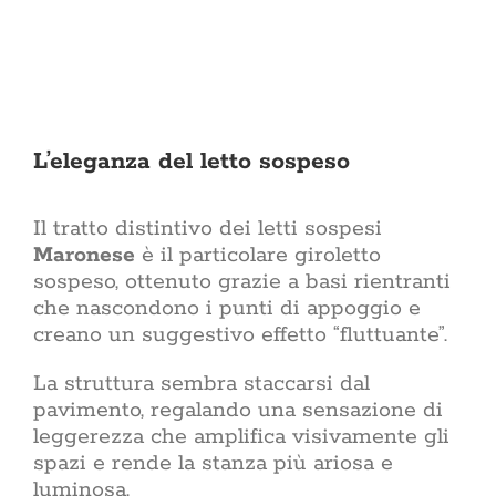
una s
minoranza
più 
abita
Razional
conve
premiante
L’eleganza del letto sospeso
bollett
direttiva
crescente
il costo
Il tratto distintivo dei letti sospesi
rin
Maronese
è il particolare giroletto
Sostenibilità
sostenibi
sospeso, ottenuto grazie a basi rientranti
scelta 
della cas
che nascondono i punti di appoggio e
sul tett
creano un suggestivo effetto “fluttuante”.
estern
arreda, la
La struttura sembra staccarsi dal
giorno, i
pavimento, regalando una sensazione di
tecnolog
le abitud
leggerezza che amplifica visivamente gli
e cosa 
spazi e rende la stanza più ariosa e
dell’ab
luminosa.
benesse