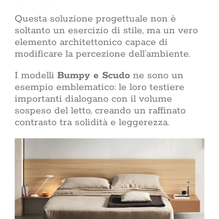
coerent
Questa soluzione progettuale non è
spuntare 
ACasaMag
soltanto un esercizio di stile, ma un vero
domestic
elemento architettonico capace di
modificare la percezione dell’ambiente.
La vetrina di Acasa
I modelli
Bumpy e Scudo
ne sono un
CERCA
esempio emblematico: le loro testiere
PER:
importanti dialogano con il volume
sospeso del letto, creando un raffinato
contrasto tra solidità e leggerezza.