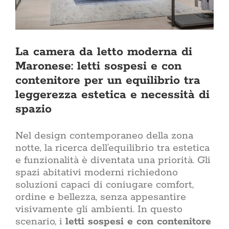
soggiorno 
esterni alle 
come l’ingr
una casa nu
Oppure sta
Qui trovi tan
La camera da letto moderna di
per tutti
Maronese: letti sospesi e con
arredament
d’interni Il 
contenitore per un equilibrio tra
due tenden
leggerezza estetica e necessità di
Rinnova
spazio
ristruttura
casa è uno
affront
Nel design contemporaneo della zona
economico
atto di cur
notte, la ricerca dell’equilibrio tra estetica
giorno. Che
e funzionalità è diventata una priorità. Gli
di una rist
spazi abitativi moderni richiedono
richiede un
soluzioni capaci di coniugare comfort,
di ispi
affidabili
ordine e bellezza, senza appesantire
sezione 
visivamente gli ambienti. In questo
rinnovam
scenario, i
letti sospesi e con contenitore
dell’in