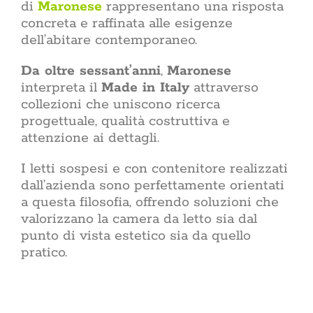
di
Maronese
rappresentano una risposta
materiali,
Rinnovare
non si
concreta e raffinata alle esigenze
casa
aumentare 
dell’abitare contemporaneo.
l’efficien
alle n
Da oltre sessant’anni
,
Maronese
migliorare 
interpreta il
Made in Italy
attraverso
casa rinn
ogni giorn
collezioni che uniscono ricerca
da dove in
progettuale, qualità costruttiva e
partire dall
attenzione ai dettagli.
delle par
dell’interv
ristrutt
I letti sospesi e con contenitore realizzati
pratiche bu
dall’azienda sono perfettamente orientati
restyling 
a questa filosofia, offrendo soluzioni che
non tocca i
valorizzano la camera da letto sia dal
sost
sovrappos
punto di vista estetico sia da quello
Lifestyle: il
pratico.
giorno Il 
quotidiane co
propria vita
non è l’insi
una dispo