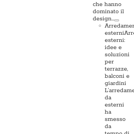
che hanno
dominato il
design…
Arredame
esterni
Ar
esterni:
idee e
soluzioni
per
terrazze,
balconi e
giardini
L’arredam
da
esterni
ha
smesso
da
tempo di