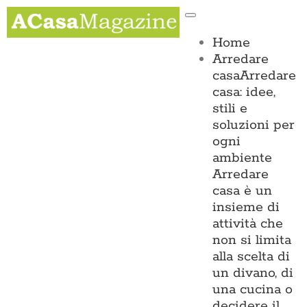
Salta
Toggle
al
Navigation
contenuto
Home
Arredare
casa
Arredare
casa: idee,
stili e
soluzioni per
ogni
ambiente
Arredare
casa è un
insieme di
attività che
non si limita
alla scelta di
un divano, di
una cucina o
decidere il