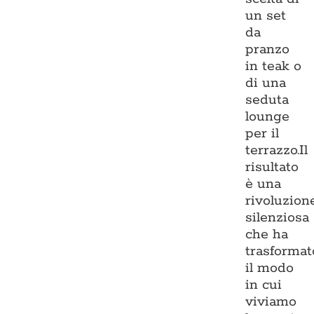
un set
da
pranzo
in teak o
di una
seduta
lounge
per il
terrazzo.Il
risultato
è una
rivoluzion
silenziosa
che ha
trasformat
il modo
in cui
viviamo