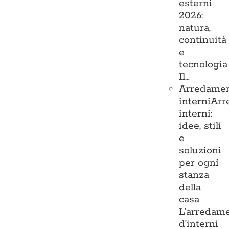
esterni
2026:
natura,
continuità
e
tecnologia
Il…
Arredame
interni
Arr
interni:
idee, stili
e
soluzioni
per ogni
stanza
della
casa
L’arredam
d’interni