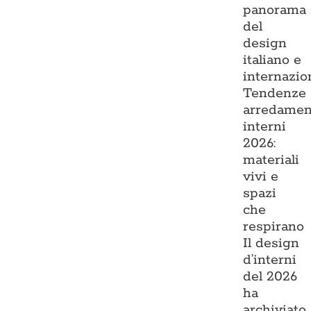
panorama
del
design
italiano e
internazio
Tendenze
arredamen
interni
2026:
materiali
vivi e
spazi
che
respirano
Il design
d’interni
del 2026
ha
archiviato