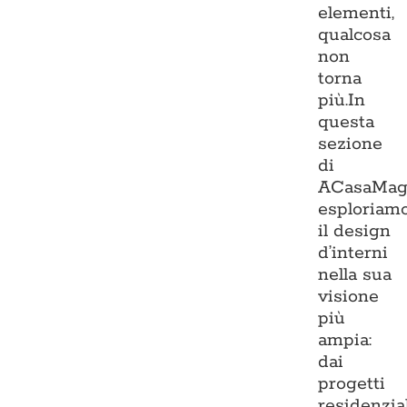
elementi,
qualcosa
non
torna
più.In
questa
sezione
di
ACasaMag
esploriam
il design
d’interni
nella sua
visione
più
ampia:
dai
progetti
residenzia