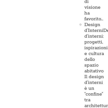
di
visione
ha
favorito…
Design
d’Interni
D
d’interni:
progetti,
ispirazioni
e cultura
dello
spazio
abitativo
Il design
d’interni
è un
“confine”
tra
architettu