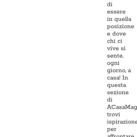
di
essere
in quella
posizione
e dove
chi ci
vive si
sente,
ogni
giorno, a
casa! In
questa
sezione
di
ACasaMag
trovi
ispirazion
per
affrontare