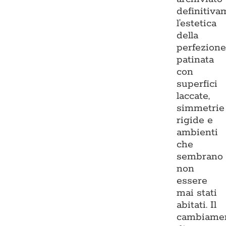
definitiva
l’estetica
della
perfezion
patinata
con
superfici
laccate,
simmetrie
rigide e
ambienti
che
sembrano
non
essere
mai stati
abitati. Il
cambiame