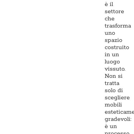
è il
settore
che
trasforma
uno
spazio
costruito
in un
luogo
vissuto.
Non si
tratta
solo di
scegliere
mobili
esteticam
gradevoli:
è un
processo