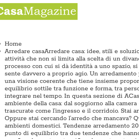
Salta
al
contenuto
ggle
vigation
Home
Arredare casa
Arredare casa: idee, stili e solu
attività che non si limita alla scelta di un divan
processo con cui si dà identità a uno spazio, si
sente davvero a proprio agio. Un arredamento p
una visione coerente che tiene insieme proporz
equilibrio sottile tra funzione e forma, tra pers
integrare nel tempo. In questa sezione di ACas
ambiente della casa: dal soggiorno alla camera 
trascurate come l’ingresso e il corridoio. Sta
Oppure stai cercando l’arredo che mancava? Qui 
ambienti domestici. Tendenze arredamento 2026
punto di equilibrio tra due tendenze che hann