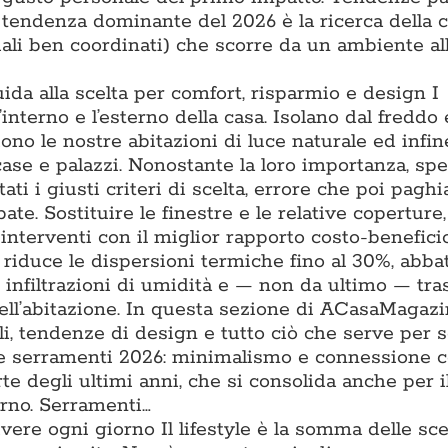
a tendenza dominante del 2026 è la ricerca della 
iali ben coordinati) che scorre da un ambiente all
uida alla scelta per comfort, risparmio e design I
l’interno e l’esterno della casa. Isolano dal freddo 
iono le nostre abitazioni di luce naturale ed infin
 case e palazzi. Nonostante la loro importanza, sp
ti i giusti criteri di scelta, errore che poi pagh
ate. Sostituire le finestre e le relative coperture
interventi con il miglior rapporto costo-benefici
e riduce le dispersioni termiche fino al 30%, abba
e infiltrazioni di umidità e — non da ultimo — tr
ell’abitazione. In questa sezione di ACasaMagazi
li, tendenze di design e tutto ciò che serve per s
nze serramenti 2026: minimalismo e connessione 
te degli ultimi anni, che si consolida anche per il
erno. Serramenti…
vivere ogni giorno Il lifestyle è la somma delle sce