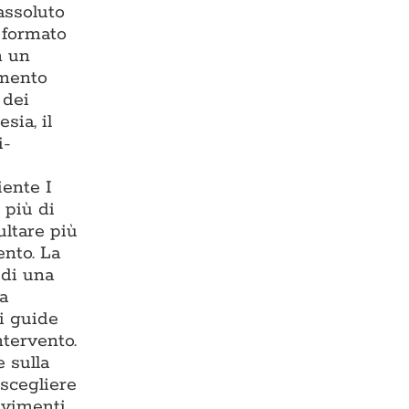
assoluto
— formato
n un
imento
 dei
sia, il
i-
iente I
 più di
ultare più
ento. La
 di una
ma
i guide
ntervento.
 sulla
 scegliere
avimenti