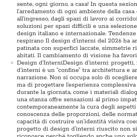
sente, ogni giorno, a casa! In questa sezi
l’arredamento di ogni ambiente della casa 
all’ingresso, dagli spazi di lavoro ai corridoi
soluzioni per spazi difficili e una selezio
design italiano e internazionale. Tendenze
respirano Il design d’interni del 2026 ha ar
patinata con superfici laccate, simmetrie 
abitati. Il cambiamento di visione ha favori
Design d’Interni
Design d’interni: progetti,
d’interni è un “confine” tra architettura e a
narrazione. Non si occupa solo di sceglier
ma di progettare l’esperienza complessiva 
durante la giornata, come i materiali dialo
una stanza offre sensazioni al primo impat
contemporaneamente la cura degli aspetti te
conoscenza delle proporzioni, delle normativ
capacità di costruire un’identità visiva c
progetto di design d’interni riuscito non s
riconosce perché togliendo anche uno solo