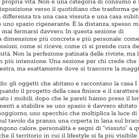
la propria vita. Non è una categoria di consumo e
isposizione verso il quotidiano che trasforma ge
differenza tra una casa vissuta e una casa subita
 e uno spazio rigenerante. È la distanza, spesso m
za mai fermarsi davvero. In questa sezione di
a dimensione più concreta e più personale: come
assioni, come si riceve, come ci si prende cura de
ità. Non la perfezione patinata delle riviste, ma l
on più intenzione. Una sezione per chi crede che 
estra, ma esattamente dove si trascorre la maggi
: gli oggetti che abitano e raccontano la casa I
ando il progetto della casa finisce e il carattere 
to i mobili, dopo che le pareti hanno preso il lor
enti a stabilire se uno spazio è davvero abitato 
soggiorno, uno specchio che moltiplica la luce di
sul tavolo da pranzo, una coperta in lana sul bracc
gono calore, personalità e segni di “vissuto” a q
l territorio in cui il lifestyle si fa più visibile: