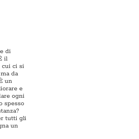
e di
 il
cui ci si
, ma da
 È un
liorare e
dare ogni
io spesso
stanza?
 tutti gli
egna un