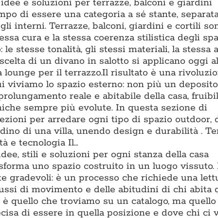
dee e soluzioni per terrazze, balconi e giardini
po di essere una categoria a sé stante, separat
li interni. Terrazze, balconi, giardini e cortili s
essa cura e la stessa coerenza stilistica degli spa
o: le stesse tonalità, gli stessi materiali, la stessa
scelta di un divano in salotto si applicano oggi al
lounge per il terrazzo.Il risultato è una rivoluzi
ui viviamo lo spazio esterno: non più un deposito
prolungamento reale e abitabile della casa, fruibi
cniche sempre più evolute. In questa sezione di
zioni per arredare ogni tipo di spazio outdoor, 
ino di una villa, unendo design e durabilità . T
à e tecnologia Il…
dee, stili e soluzioni per ogni stanza della casa
asforma uno spazio costruito in un luogo vissuto.
te gradevoli: è un processo che richiede una lett
flussi di movimento e delle abitudini di chi abita 
è quello che troviamo su un catalogo, ma quello 
isa di essere in quella posizione e dove chi ci v