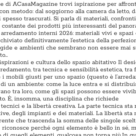
one di ACasaMagazine trovi ispirazione per affron
con metodo: dal soggiorno alla camera da letto, d
 spesso trascurati. Si parla di materiali, confronti t
ne costante dei prodotti più interessanti del pano
 arredamento interni 2026: materiali vivi e spazi
chiviato definitivamente l’estetica della perfezio
rigide e ambienti che sembrano non essere mai s
to…
 ispirazioni e cultura dello spazio abitativo Il des
rredamento, tra tecnica e sensibilità estetica, tra
e i mobili giusti per uno spazio (questo è l’arre
di un ambiente: come la luce entra e si distribu
gano tra loro, come gli spazi possono essere vivib
to. È, insomma, una disciplina che richiede
cnici e la libertà creativa. La parte tecnica sta 
e, degli impianti e dei materiali. La libertà sta 
oerente che trascenda la somma delle singole scel
i riconosce perché ogni elemento è bello in sé, m
 di quegli elementi, qualcosa non torna più.In q