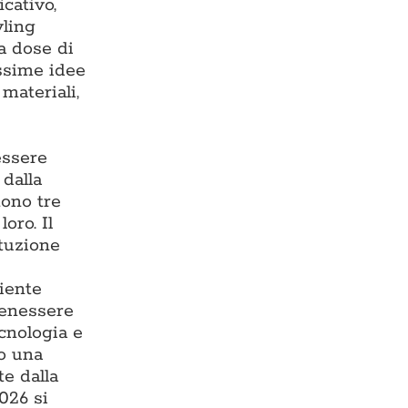
cativo,
yling
ta dose di
issime idee
materiali,
essere
 dalla
tono tre
oro. Il
ituzione
iente
benessere
ecnologia e
do una
te dalla
026 si