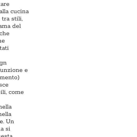
tare
alla cucina
ra stili,
rama del
 che
ne
tati
ign
 funzione e
damento)
isce
ili, come
nella
nella
te. Un
a si
uesta