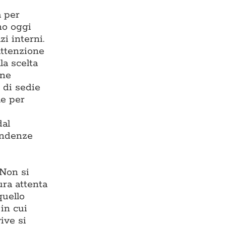
a per
ono oggi
zi interni.
 attenzione
la scelta
one
 di sedie
le per
dal
endenze
 Non si
ura attenta
quello
in cui
ive si