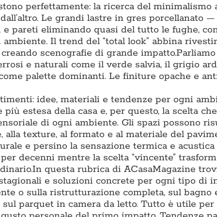
tono perfettamente: la ricerca del minimalismo 
 dall’altro. Le grandi lastre in gres porcellanato 
 pareti eliminando quasi del tutto le fughe, co
 ambiente. Il trend del “total look” abbina rivest
, creando scenografie di grande impatto.Parliamo
rrosi e naturali come il verde salvia, il grigio arde
 come palette dominanti. Le finiture opache e ant
timenti: idee, materiali e tendenze per ogni amb
più estesa della casa e, per questo, la scelta che
sensoriale di ogni ambiente. Gli spazi possono ris
, alla texture, al formato e al materiale del pavim
turale e persino la sensazione termica e acustica
o per decenni mentre la scelta “vincente” trasfor
inario.In questa rubrica di ACasaMagazine trov
stagionali e soluzioni concrete per ogni tipo di i
te o sulla ristrutturazione completa, sul bagno e
 sul parquet in camera da letto. Tutto è utile per
al gusto personale del primo impatto. Tendenze p