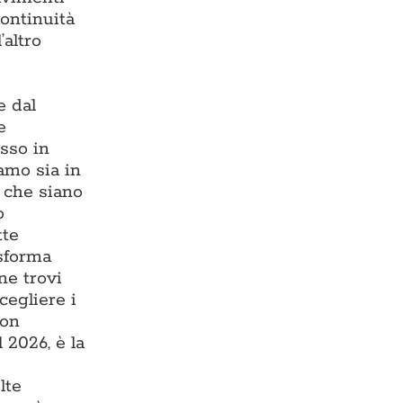
continuità
’altro
e dal
e
esso in
iamo sia in
, che siano
o
tte
asforma
ne trovi
cegliere i
con
 2026, è la
lte