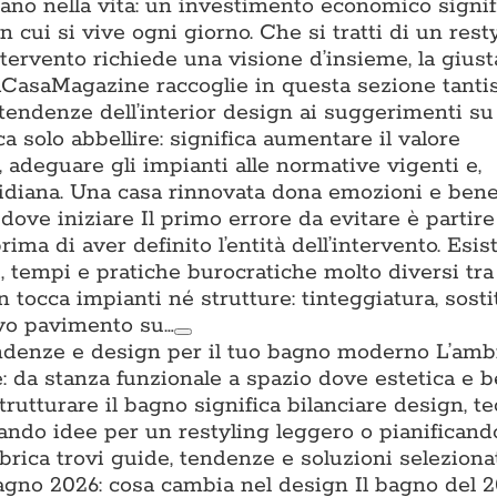
tano nella vita: un investimento economico signifi
n cui si vive ogni giorno. Che si tratti di un rest
ntervento richiede una visione d’insieme, la gius
. ACasaMagazine raccoglie in questa sezione tant
 tendenze dell’interior design ai suggerimenti su 
a solo abbellire: significa aumentare il valore
a, adeguare gli impianti alle normative vigenti e,
uotidiana. Una casa rinnovata dona emozioni e ben
ove iniziare Il primo errore da evitare è partire
prima di aver definito l’entità dell’intervento. Esis
ti, tempi e pratiche burocratiche molto diversi tra l
n tocca impianti né strutture: tinteggiatura, sost
ovo pavimento su…
ndenze e design per il tuo bagno moderno L’amb
: da stanza funzionale a spazio dove estetica e 
trutturare il bagno significa bilanciare design, t
cando idee per un restyling leggero o pianifican
brica trovi guide, tendenze e soluzioni seleziona
no 2026: cosa cambia nel design Il bagno del 2