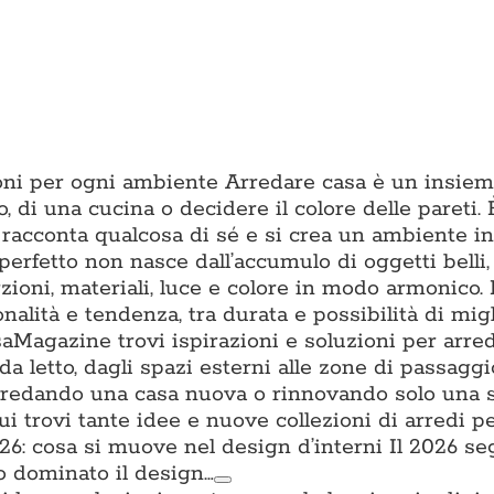
zioni per ogni ambiente Arredare casa è un insiem
o, di una cucina o decidere il colore delle pareti. È
 racconta qualcosa di sé e si crea un ambiente in 
erfetto non nasce dall’accumulo di oggetti belli
ioni, materiali, luce e colore in modo armonico.
onalità e tendenza, tra durata e possibilità di mig
aMagazine trovi ispirazioni e soluzioni per arre
da letto, dagli spazi esterni alle zone di passagg
i arredando una casa nuova o rinnovando solo una 
trovi tante idee e nuove collezioni di arredi per
: cosa si muove nel design d’interni Il 2026 s
o dominato il design…