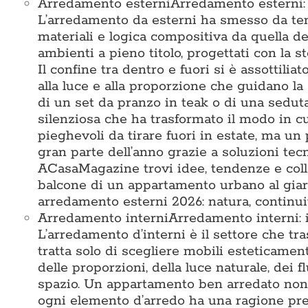
Arredamento esterni
Arredamento esterni: i
L’arredamento da esterni ha smesso da tem
materiali e logica compositiva da quella deg
ambienti a pieno titolo, progettati con la st
Il confine tra dentro e fuori si è assottiliat
alla luce e alla proporzione che guidano la 
di un set da pranzo in teak o di una seduta 
silenziosa che ha trasformato il modo in c
pieghevoli da tirare fuori in estate, ma un 
gran parte dell’anno grazie a soluzioni te
ACasaMagazine trovi idee, tendenze e colle
balcone di un appartamento urbano al giard
arredamento esterni 2026: natura, continuit
Arredamento interni
Arredamento interni: i
L’arredamento d’interni è il settore che tr
tratta solo di scegliere mobili esteticamen
delle proporzioni, della luce naturale, dei 
spazio. Un appartamento ben arredato non 
ogni elemento d’arredo ha una ragione prec