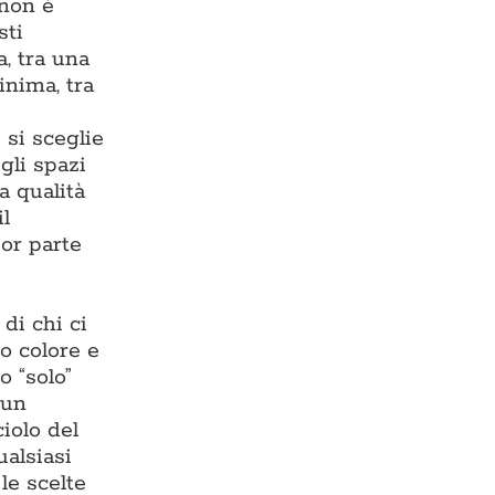
 non è
sti
, tra una
inima, tra
 si sceglie
gli spazi
a qualità
il
or parte
di chi ci
o colore e
o “solo”
 un
iolo del
ualsiasi
 le scelte