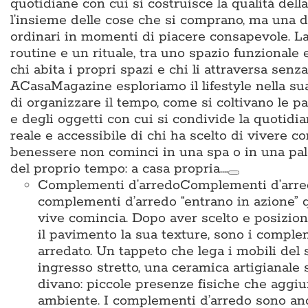
quotidiane con cui si costruisce la qualità del
l’insieme delle cose che si comprano, ma una d
ordinari in momenti di piacere consapevole. La 
routine e un rituale, tra uno spazio funzionale
chi abita i propri spazi e chi li attraversa sen
ACasaMagazine esploriamo il lifestyle nella su
di organizzare il tempo, come si coltivano le p
e degli oggetti con cui si condivide la quotidian
reale e accessibile di chi ha scelto di vivere c
benessere non cominci in una spa o in una pal
del proprio tempo: a casa propria.…
Complementi d’arredo
Complementi d’arredo
complementi d’arredo “entrano in azione” qu
vive comincia. Dopo aver scelto e posiziona
il pavimento la sua texture, sono i complem
arredato. Un tappeto che lega i mobili del 
ingresso stretto, una ceramica artigianale 
divano: piccole presenze fisiche che aggiun
ambiente. I complementi d’arredo sono anche i