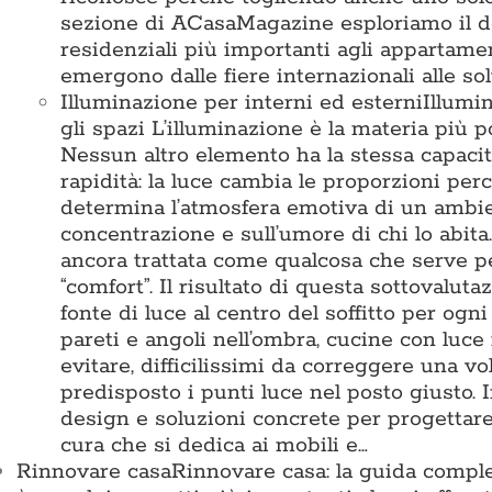
sezione di ACasaMagazine esploriamo il des
residenziali più importanti agli appartamen
emergono dalle fiere internazionali alle so
Illuminazione per interni ed esterni
Illumi
gli spazi L’illuminazione è la materia pi
Nessun altro elemento ha la stessa capacit
rapidità: la luce cambia le proporzioni perc
determina l’atmosfera emotiva di un ambient
concentrazione e sull’umore di chi lo abita
ancora trattata come qualcosa che serve 
“comfort”. Il risultato di questa sottovalu
fonte di luce al centro del soffitto per ogn
pareti e angoli nell’ombra, cucine con luce
evitare, difficilissimi da correggere una vo
predisposto i punti luce nel posto giusto
design e soluzioni concrete per progettare 
cura che si dedica ai mobili e…
Rinnovare casa
Rinnovare casa: la guida comple