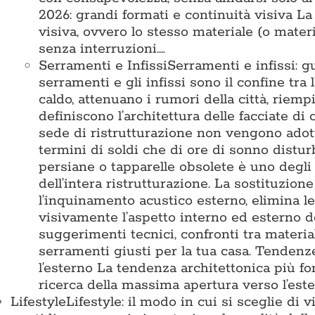
2026: grandi formati e continuità visiva L
visiva, ovvero lo stesso materiale (o mater
senza interruzioni.…
Serramenti e Infissi
Serramenti e infissi: g
serramenti e gli infissi sono il confine tra 
caldo, attenuano i rumori della città, riemp
definiscono l’architettura delle facciate di
sede di ristrutturazione non vengono adotta
termini di soldi che di ore di sonno disturb
persiane o tapparelle obsolete è uno degli 
dell’intera ristrutturazione. La sostituzion
l’inquinamento acustico esterno, elimina l
visivamente l’aspetto interno ed esterno d
suggerimenti tecnici, confronti tra materia
serramenti giusti per la tua casa. Tende
l’esterno La tendenza architettonica più for
ricerca della massima apertura verso l’est
Lifestyle
Lifestyle: il modo in cui si sceglie di 