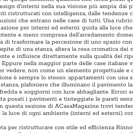
ign d’interni nella sua visione più ampia: dai p
ti ristrutturati con intelligenza, dalle tendenze 
luzioni che entrano nelle case di tutti. Una rubric
nazione per interni ed esterni: guida alla luce ch
ù potente e meno compresa dell’arredamento domes
à di trasformare la percezione di uno spazio con 
epite di una stanza, altera la resa cromatica dei m
e e influisce direttamente sulla qualità del ripo
. Eppure nella maggior parte delle case italiane 
per vedere, non come un elemento progettuale e 
tazione è sempre lo stesso: appartamenti con una 
i stanza, plafoniere che illuminano il pavimento l
 fredda e soggiorni con luce abbagliante. Errori 
lta posati i pavimenti e tinteggiate le pareti sen
. In questa sezione di ACasaMagazine trovi tende
la luce di ogni ambiente (interni ed esterni) con
ta per ristrutturare con stile ed efficienza Rinn