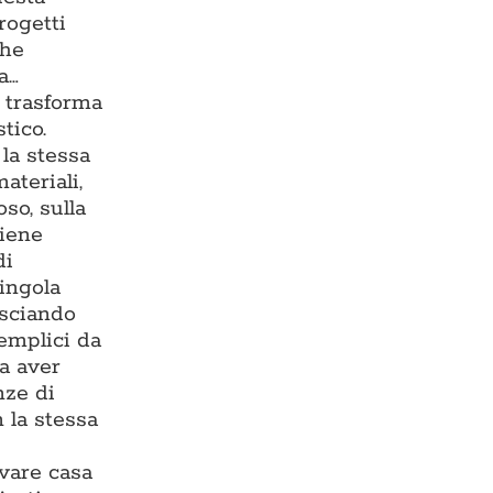
rogetti
che
a…
e trasforma
tico.
la stessa
ateriali,
so, sulla
viene
di
singola
asciando
semplici da
za aver
nze di
 la stessa
ovare casa