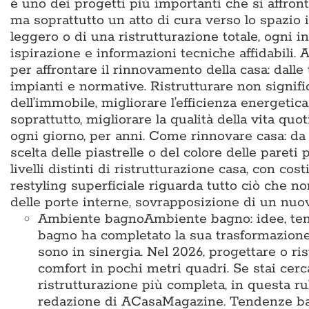
è uno dei progetti più importanti che si affron
ma soprattutto un atto di cura verso lo spazio i
leggero o di una ristrutturazione totale, ogni i
ispirazione e informazioni tecniche affidabili
per affrontare il rinnovamento della casa: dalle
impianti e normative. Ristrutturare non signific
dell’immobile, migliorare l’efficienza energetic
soprattutto, migliorare la qualità della vita q
ogni giorno, per anni. Come rinnovare casa: da d
scelta delle piastrelle o del colore delle pareti 
livelli distinti di ristrutturazione casa, con cos
restyling superficiale riguarda tutto ciò che no
delle porte interne, sovrapposizione di un nu
Ambiente bagno
Ambiente bagno: idee, te
bagno ha completato la sua trasformazione
sono in sinergia. Nel 2026, progettare o ris
comfort in pochi metri quadri. Se stai cer
ristrutturazione più completa, in questa ru
redazione di ACasaMagazine. Tendenze bag