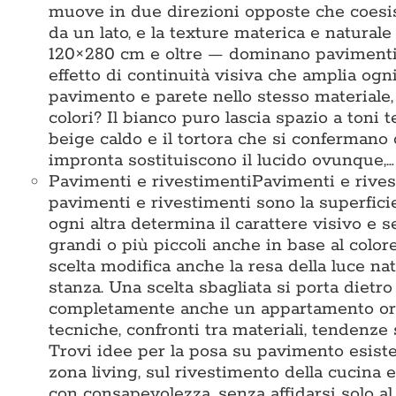
muove in due direzioni opposte che coesis
da un lato, e la texture materica e naturale
120×280 cm e oltre — dominano pavimenti e
effetto di continuità visiva che amplia ogni
pavimento e parete nello stesso materiale
colori? Il bianco puro lascia spazio a toni te
beige caldo e il tortora che si confermano
impronta sostituiscono il lucido ovunque,…
Pavimenti e rivestimenti
Pavimenti e rives
pavimenti e rivestimenti sono la superficie 
ogni altra determina il carattere visivo e 
grandi o più piccoli anche in base al colore
scelta modifica anche la resa della luce na
stanza. Una scelta sbagliata si porta dietr
completamente anche un appartamento ord
tecniche, confronti tra materiali, tendenze 
Trovi idee per la posa su pavimento esisten
zona living, sul rivestimento della cucina e
con consapevolezza, senza affidarsi solo 