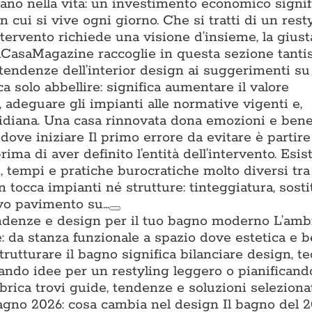
tano nella vita: un investimento economico signifi
n cui si vive ogni giorno. Che si tratti di un rest
ntervento richiede una visione d’insieme, la gius
. ACasaMagazine raccoglie in questa sezione tant
 tendenze dell’interior design ai suggerimenti su 
a solo abbellire: significa aumentare il valore
a, adeguare gli impianti alle normative vigenti e,
uotidiana. Una casa rinnovata dona emozioni e ben
ove iniziare Il primo errore da evitare è partire
prima di aver definito l’entità dell’intervento. Esis
ti, tempi e pratiche burocratiche molto diversi tra l
n tocca impianti né strutture: tinteggiatura, sost
ovo pavimento su…
ndenze e design per il tuo bagno moderno L’amb
: da stanza funzionale a spazio dove estetica e 
trutturare il bagno significa bilanciare design, t
cando idee per un restyling leggero o pianifican
brica trovi guide, tendenze e soluzioni seleziona
no 2026: cosa cambia nel design Il bagno del 2