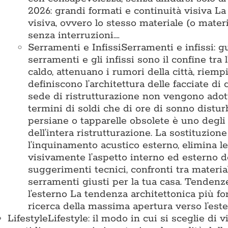
2026: grandi formati e continuità visiva L
visiva, ovvero lo stesso materiale (o mater
senza interruzioni.…
Serramenti e Infissi
Serramenti e infissi: g
serramenti e gli infissi sono il confine tra 
caldo, attenuano i rumori della città, riemp
definiscono l’architettura delle facciate di
sede di ristrutturazione non vengono adotta
termini di soldi che di ore di sonno disturb
persiane o tapparelle obsolete è uno degli 
dell’intera ristrutturazione. La sostituzion
l’inquinamento acustico esterno, elimina l
visivamente l’aspetto interno ed esterno d
suggerimenti tecnici, confronti tra materia
serramenti giusti per la tua casa. Tende
l’esterno La tendenza architettonica più for
ricerca della massima apertura verso l’est
Lifestyle
Lifestyle: il modo in cui si sceglie di 