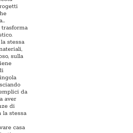
rogetti
che
a…
e trasforma
tico.
la stessa
ateriali,
so, sulla
viene
di
singola
asciando
semplici da
za aver
nze di
 la stessa
ovare casa