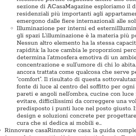
sezione di ACasaMagazine esploriamo il des
residenziali più importanti agli appartamen
emergono dalle fiere internazionali alle so
Illuminazione per interni ed esterni
Illumi
gli spazi L’illuminazione è la materia pi
Nessun altro elemento ha la stessa capacit
rapidità: la luce cambia le proporzioni perc
determina l’atmosfera emotiva di un ambient
concentrazione e sull’umore di chi lo abita
ancora trattata come qualcosa che serve 
“comfort”. Il risultato di questa sottovalu
fonte di luce al centro del soffitto per ogn
pareti e angoli nell’ombra, cucine con luce
evitare, difficilissimi da correggere una vo
predisposto i punti luce nel posto giusto
design e soluzioni concrete per progettare 
cura che si dedica ai mobili e…
Rinnovare casa
Rinnovare casa: la guida comple