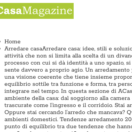
Salta
al
contenuto
ggle
vigation
Home
Arredare casa
Arredare casa: idee, stili e solu
attività che non si limita alla scelta di un divan
processo con cui si dà identità a uno spazio, si
sente davvero a proprio agio. Un arredamento p
una visione coerente che tiene insieme proporz
equilibrio sottile tra funzione e forma, tra pers
integrare nel tempo. In questa sezione di ACas
ambiente della casa: dal soggiorno alla camera 
trascurate come l’ingresso e il corridoio. Sta
Oppure stai cercando l’arredo che mancava? Qui 
ambienti domestici. Tendenze arredamento 2026
punto di equilibrio tra due tendenze che hann