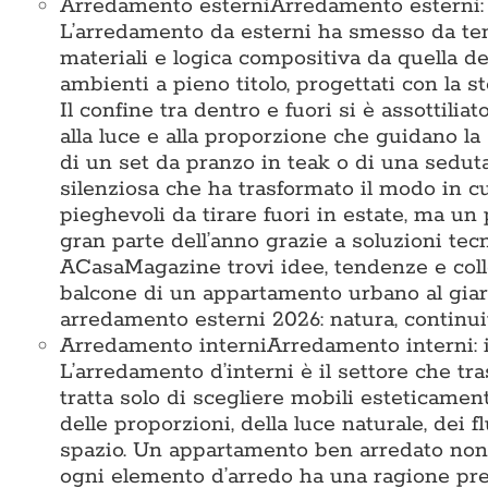
Arredamento esterni
Arredamento esterni: i
L’arredamento da esterni ha smesso da tem
materiali e logica compositiva da quella deg
ambienti a pieno titolo, progettati con la st
Il confine tra dentro e fuori si è assottiliat
alla luce e alla proporzione che guidano la 
di un set da pranzo in teak o di una seduta 
silenziosa che ha trasformato il modo in c
pieghevoli da tirare fuori in estate, ma un 
gran parte dell’anno grazie a soluzioni te
ACasaMagazine trovi idee, tendenze e colle
balcone di un appartamento urbano al giard
arredamento esterni 2026: natura, continuit
Arredamento interni
Arredamento interni: i
L’arredamento d’interni è il settore che tr
tratta solo di scegliere mobili esteticamen
delle proporzioni, della luce naturale, dei 
spazio. Un appartamento ben arredato non 
ogni elemento d’arredo ha una ragione prec