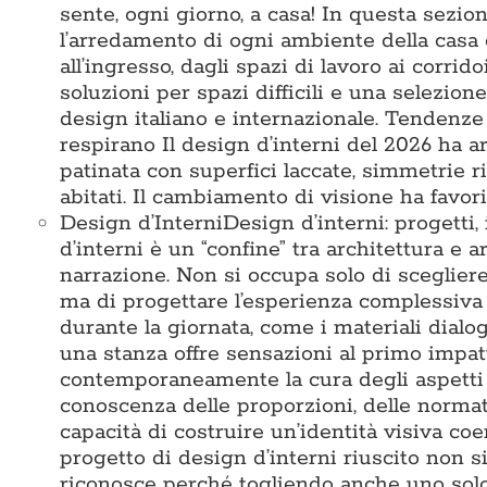
sente, ogni giorno, a casa! In questa sezi
l’arredamento di ogni ambiente della casa 
all’ingresso, dagli spazi di lavoro ai corridoi
soluzioni per spazi difficili e una selezio
design italiano e internazionale. Tendenze
respirano Il design d’interni del 2026 ha ar
patinata con superfici laccate, simmetrie 
abitati. Il cambiamento di visione ha favori
Design d’Interni
Design d’interni: progetti,
d’interni è un “confine” tra architettura e a
narrazione. Non si occupa solo di sceglier
ma di progettare l’esperienza complessiva 
durante la giornata, come i materiali dialo
una stanza offre sensazioni al primo impat
contemporaneamente la cura degli aspetti te
conoscenza delle proporzioni, delle normativ
capacità di costruire un’identità visiva c
progetto di design d’interni riuscito non s
riconosce perché togliendo anche uno solo