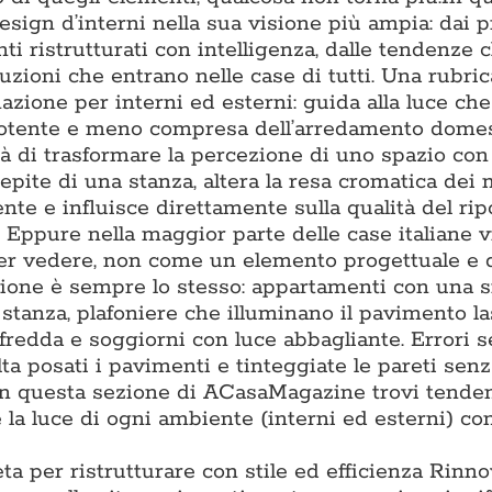
ign d’interni nella sua visione più ampia: dai p
ti ristrutturati con intelligenza, dalle tendenze 
luzioni che entrano nelle case di tutti. Una rubric
nazione per interni ed esterni: guida alla luce ch
ù potente e meno compresa dell’arredamento domes
à di trasformare la percezione di uno spazio con 
epite di una stanza, altera la resa cromatica dei m
e e influisce direttamente sulla qualità del ripo
. Eppure nella maggior parte delle case italiane 
per vedere, non come un elemento progettuale e 
tazione è sempre lo stesso: appartamenti con una 
i stanza, plafoniere che illuminano il pavimento l
 fredda e soggiorni con luce abbagliante. Errori 
lta posati i pavimenti e tinteggiate le pareti sen
. In questa sezione di ACasaMagazine trovi tende
la luce di ogni ambiente (interni ed esterni) con
ta per ristrutturare con stile ed efficienza Rinn