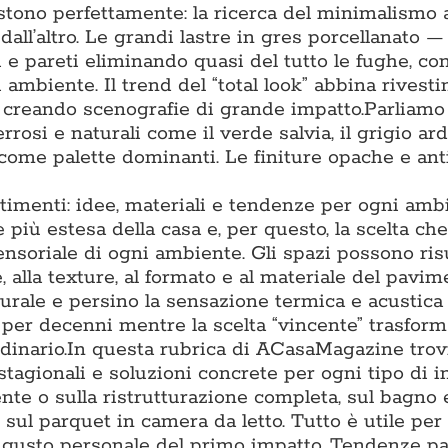
tono perfettamente: la ricerca del minimalismo 
 dall’altro. Le grandi lastre in gres porcellanato 
 pareti eliminando quasi del tutto le fughe, co
 ambiente. Il trend del “total look” abbina rivest
, creando scenografie di grande impatto.Parliamo
rrosi e naturali come il verde salvia, il grigio arde
 come palette dominanti. Le finiture opache e ant
timenti: idee, materiali e tendenze per ogni amb
più estesa della casa e, per questo, la scelta che
sensoriale di ogni ambiente. Gli spazi possono ris
, alla texture, al formato e al materiale del pavim
turale e persino la sensazione termica e acustica
o per decenni mentre la scelta “vincente” trasfor
inario.In questa rubrica di ACasaMagazine trov
stagionali e soluzioni concrete per ogni tipo di i
te o sulla ristrutturazione completa, sul bagno e
 sul parquet in camera da letto. Tutto è utile per
al gusto personale del primo impatto. Tendenze p