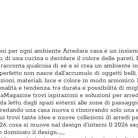
zioni per ogni ambiente Arredare casa è un insiem
o, di una cucina o decidere il colore delle pareti. È
 racconta qualcosa di sé e si crea un ambiente in 
erfetto non nasce dall’accumulo di oggetti belli
ioni, materiali, luce e colore in modo armonico.
onalità e tendenza, tra durata e possibilità di mig
aMagazine trovi ispirazioni e soluzioni per arre
da letto, dagli spazi esterni alle zone di passagg
i arredando una casa nuova o rinnovando solo una 
trovi tante idee e nuove collezioni di arredi per
: cosa si muove nel design d’interni Il 2026 s
o dominato il design…