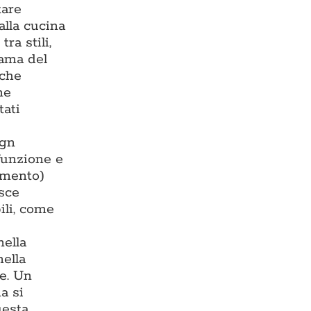
tare
alla cucina
ra stili,
rama del
 che
ne
tati
ign
 funzione e
damento)
isce
ili, come
nella
nella
te. Un
a si
uesta