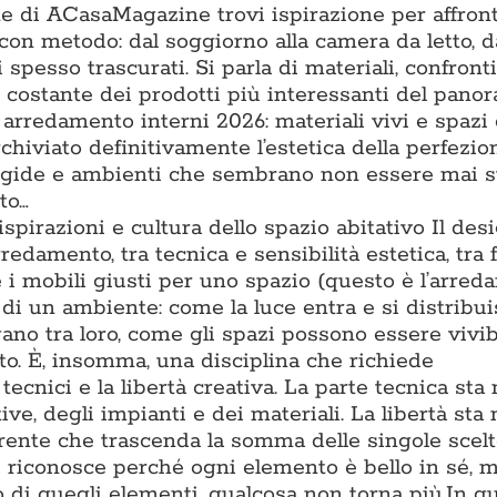
one di ACasaMagazine trovi ispirazione per affron
con metodo: dal soggiorno alla camera da letto, d
 spesso trascurati. Si parla di materiali, confronti t
ne costante dei prodotti più interessanti del pano
 arredamento interni 2026: materiali vivi e spazi
chiviato definitivamente l’estetica della perfezio
rigide e ambienti che sembrano non essere mai s
to…
 ispirazioni e cultura dello spazio abitativo Il des
rredamento, tra tecnica e sensibilità estetica, tra
e i mobili giusti per uno spazio (questo è l’arre
di un ambiente: come la luce entra e si distribu
gano tra loro, come gli spazi possono essere vivib
to. È, insomma, una disciplina che richiede
cnici e la libertà creativa. La parte tecnica sta 
e, degli impianti e dei materiali. La libertà sta 
oerente che trascenda la somma delle singole scel
i riconosce perché ogni elemento è bello in sé, m
 di quegli elementi, qualcosa non torna più.In q