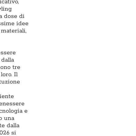
cativo,
yling
ta dose di
issime idee
materiali,
essere
 dalla
tono tre
oro. Il
ituzione
iente
benessere
ecnologia e
do una
te dalla
026 si