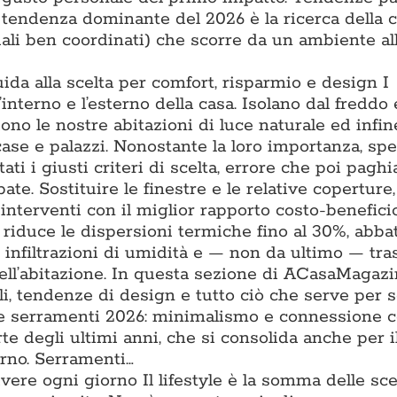
a tendenza dominante del 2026 è la ricerca della 
iali ben coordinati) che scorre da un ambiente all
uida alla scelta per comfort, risparmio e design I
l’interno e l’esterno della casa. Isolano dal freddo 
iono le nostre abitazioni di luce naturale ed infin
 case e palazzi. Nonostante la loro importanza, sp
ti i giusti criteri di scelta, errore che poi pagh
ate. Sostituire le finestre e le relative coperture
interventi con il miglior rapporto costo-benefici
e riduce le dispersioni termiche fino al 30%, abba
e infiltrazioni di umidità e — non da ultimo — tr
ell’abitazione. In questa sezione di ACasaMagazi
li, tendenze di design e tutto ciò che serve per s
nze serramenti 2026: minimalismo e connessione 
te degli ultimi anni, che si consolida anche per il
erno. Serramenti…
vivere ogni giorno Il lifestyle è la somma delle sce