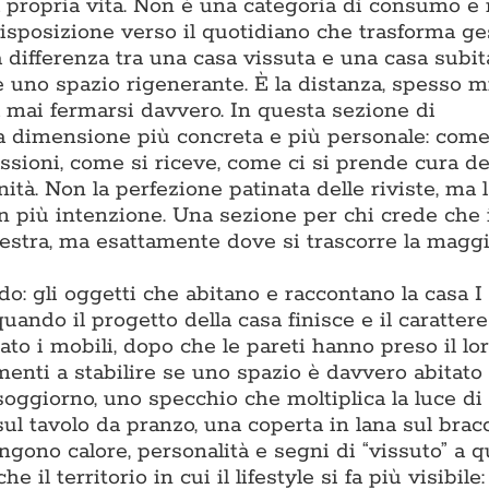
la propria vita. Non è una categoria di consumo e
isposizione verso il quotidiano che trasforma ge
differenza tra una casa vissuta e una casa subita
 e uno spazio rigenerante. È la distanza, spesso m
za mai fermarsi davvero. In questa sezione di
a dimensione più concreta e più personale: come
assioni, come si riceve, come ci si prende cura de
ità. Non la perfezione patinata delle riviste, ma l
on più intenzione. Una sezione per chi crede che 
estra, ma esattamente dove si trascorre la maggi
: gli oggetti che abitano e raccontano la casa I
ando il progetto della casa finisce e il carattere 
to i mobili, dopo che le pareti hanno preso il lor
enti a stabilire se uno spazio è davvero abitato 
soggiorno, uno specchio che moltiplica la luce di
sul tavolo da pranzo, una coperta in lana sul bracc
gono calore, personalità e segni di “vissuto” a q
l territorio in cui il lifestyle si fa più visibile: