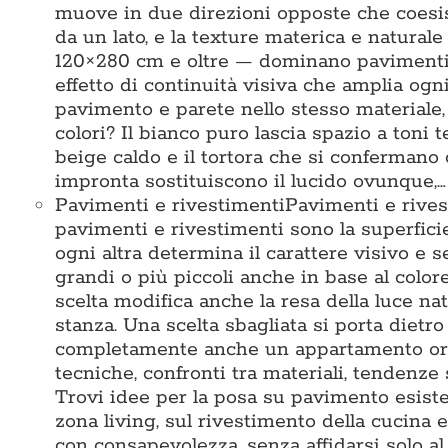
muove in due direzioni opposte che coesis
da un lato, e la texture materica e naturale
120×280 cm e oltre — dominano pavimenti e
effetto di continuità visiva che amplia ogni
pavimento e parete nello stesso materiale
colori? Il bianco puro lascia spazio a toni te
beige caldo e il tortora che si confermano
impronta sostituiscono il lucido ovunque,…
Pavimenti e rivestimenti
Pavimenti e rives
pavimenti e rivestimenti sono la superficie 
ogni altra determina il carattere visivo e 
grandi o più piccoli anche in base al colore
scelta modifica anche la resa della luce na
stanza. Una scelta sbagliata si porta dietr
completamente anche un appartamento ord
tecniche, confronti tra materiali, tendenze 
Trovi idee per la posa su pavimento esisten
zona living, sul rivestimento della cucina e
con consapevolezza, senza affidarsi solo 