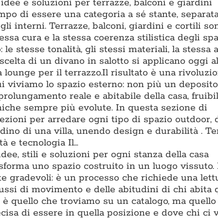
dee e soluzioni per terrazze, balconi e giardini
po di essere una categoria a sé stante, separat
li interni. Terrazze, balconi, giardini e cortili s
essa cura e la stessa coerenza stilistica degli spa
o: le stesse tonalità, gli stessi materiali, la stessa
scelta di un divano in salotto si applicano oggi al
lounge per il terrazzo.Il risultato è una rivoluzi
ui viviamo lo spazio esterno: non più un deposito
prolungamento reale e abitabile della casa, fruibi
cniche sempre più evolute. In questa sezione di
zioni per arredare ogni tipo di spazio outdoor, 
ino di una villa, unendo design e durabilità . T
à e tecnologia Il…
dee, stili e soluzioni per ogni stanza della casa
asforma uno spazio costruito in un luogo vissuto.
te gradevoli: è un processo che richiede una lett
flussi di movimento e delle abitudini di chi abita 
è quello che troviamo su un catalogo, ma quello 
isa di essere in quella posizione e dove chi ci v