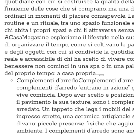
quotidiane con cui si costruisce la qualità del
l’insieme delle cose che si comprano, ma una d
ordinari in momenti di piacere consapevole. La 
routine e un rituale, tra uno spazio funzionale
chi abita i propri spazi e chi li attraversa sen
ACasaMagazine esploriamo il lifestyle nella su
di organizzare il tempo, come si coltivano le p
e degli oggetti con cui si condivide la quotidian
reale e accessibile di chi ha scelto di vivere c
benessere non cominci in una spa o in una pal
del proprio tempo: a casa propria.…
Complementi d’arredo
Complementi d’arredo
complementi d’arredo “entrano in azione” qu
vive comincia. Dopo aver scelto e posiziona
il pavimento la sua texture, sono i complem
arredato. Un tappeto che lega i mobili del 
ingresso stretto, una ceramica artigianale 
divano: piccole presenze fisiche che aggiun
ambiente. I complementi d’arredo sono anche i