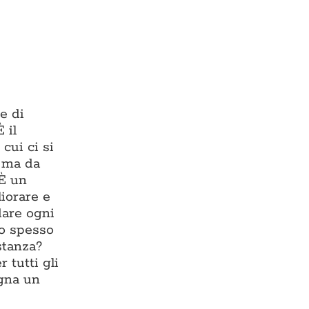
e di
 il
cui ci si
, ma da
 È un
liorare e
dare ogni
io spesso
stanza?
 tutti gli
egna un