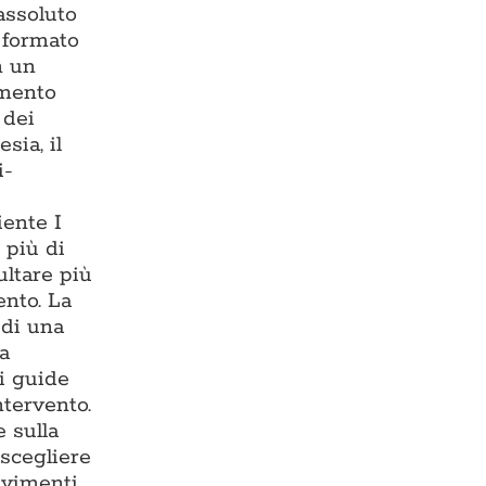
assoluto
— formato
n un
imento
 dei
sia, il
i-
iente I
 più di
ultare più
ento. La
 di una
ma
i guide
ntervento.
 sulla
 scegliere
avimenti