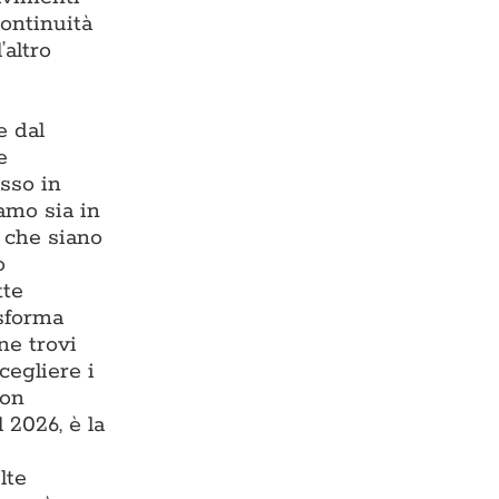
continuità
’altro
e dal
e
esso in
iamo sia in
, che siano
o
tte
asforma
ne trovi
cegliere i
con
 2026, è la
lte