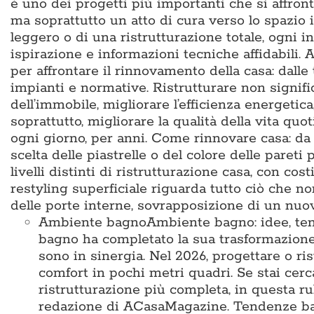
è uno dei progetti più importanti che si affron
ma soprattutto un atto di cura verso lo spazio i
leggero o di una ristrutturazione totale, ogni i
ispirazione e informazioni tecniche affidabili
per affrontare il rinnovamento della casa: dalle
impianti e normative. Ristrutturare non signific
dell’immobile, migliorare l’efficienza energetic
soprattutto, migliorare la qualità della vita q
ogni giorno, per anni. Come rinnovare casa: da d
scelta delle piastrelle o del colore delle pareti 
livelli distinti di ristrutturazione casa, con cos
restyling superficiale riguarda tutto ciò che no
delle porte interne, sovrapposizione di un nu
Ambiente bagno
Ambiente bagno: idee, te
bagno ha completato la sua trasformazione
sono in sinergia. Nel 2026, progettare o ris
comfort in pochi metri quadri. Se stai cer
ristrutturazione più completa, in questa ru
redazione di ACasaMagazine. Tendenze bag