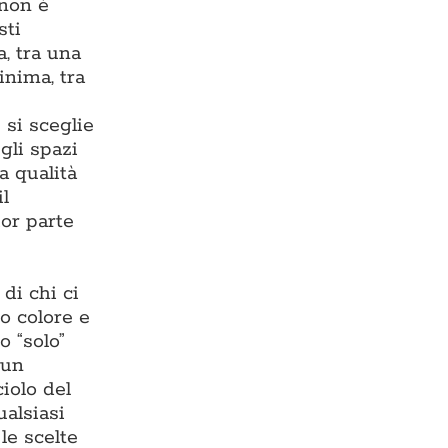
 non è
sti
, tra una
inima, tra
 si sceglie
gli spazi
a qualità
il
or parte
di chi ci
o colore e
o “solo”
 un
iolo del
ualsiasi
 le scelte