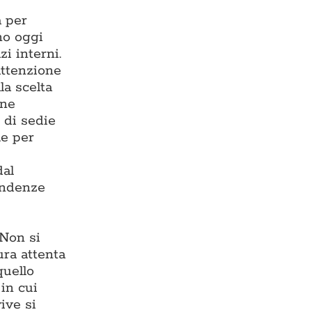
a per
ono oggi
zi interni.
 attenzione
la scelta
one
 di sedie
le per
dal
endenze
 Non si
ura attenta
quello
in cui
ive si