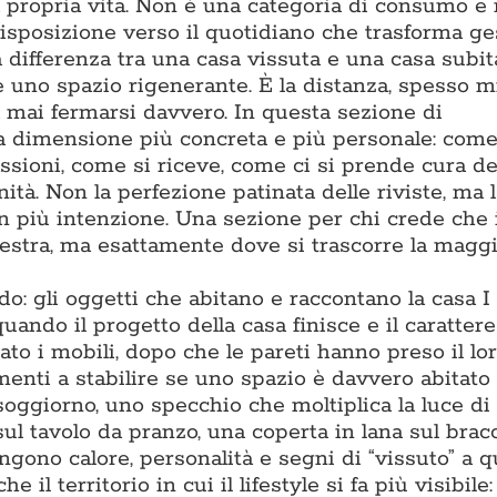
la propria vita. Non è una categoria di consumo e
isposizione verso il quotidiano che trasforma ge
differenza tra una casa vissuta e una casa subita
 e uno spazio rigenerante. È la distanza, spesso m
za mai fermarsi davvero. In questa sezione di
a dimensione più concreta e più personale: come
assioni, come si riceve, come ci si prende cura de
ità. Non la perfezione patinata delle riviste, ma l
on più intenzione. Una sezione per chi crede che 
estra, ma esattamente dove si trascorre la maggi
: gli oggetti che abitano e raccontano la casa I
ando il progetto della casa finisce e il carattere 
to i mobili, dopo che le pareti hanno preso il lor
enti a stabilire se uno spazio è davvero abitato 
soggiorno, uno specchio che moltiplica la luce di
sul tavolo da pranzo, una coperta in lana sul bracc
gono calore, personalità e segni di “vissuto” a q
l territorio in cui il lifestyle si fa più visibile: