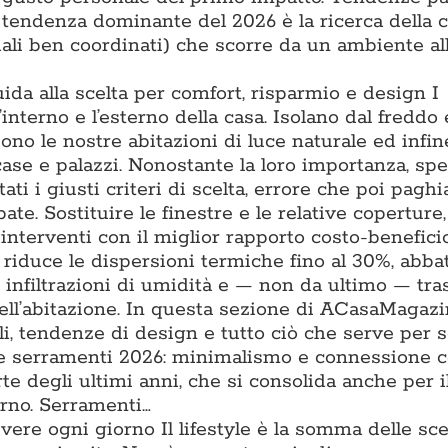
a tendenza dominante del 2026 è la ricerca della 
iali ben coordinati) che scorre da un ambiente all
uida alla scelta per comfort, risparmio e design I
l’interno e l’esterno della casa. Isolano dal freddo 
iono le nostre abitazioni di luce naturale ed infin
 case e palazzi. Nonostante la loro importanza, sp
ti i giusti criteri di scelta, errore che poi pagh
ate. Sostituire le finestre e le relative coperture
interventi con il miglior rapporto costo-benefici
e riduce le dispersioni termiche fino al 30%, abba
e infiltrazioni di umidità e — non da ultimo — tr
ell’abitazione. In questa sezione di ACasaMagazi
li, tendenze di design e tutto ciò che serve per s
nze serramenti 2026: minimalismo e connessione 
te degli ultimi anni, che si consolida anche per il
erno. Serramenti…
vivere ogni giorno Il lifestyle è la somma delle sce