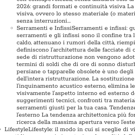
2026: grandi formati e continuità visiva L
visiva, ovvero lo stesso materiale (o mater
senza interruzioni.…
Serramenti e Infissi
Serramenti e infissi: g
serramenti e gli infissi sono il confine tra 
caldo, attenuano i rumori della città, riemp
definiscono l’architettura delle facciate di
sede di ristrutturazione non vengono adotta
termini di soldi che di ore di sonno disturb
persiane o tapparelle obsolete è uno degli 
dell’intera ristrutturazione. La sostituzion
l’inquinamento acustico esterno, elimina l
visivamente l’aspetto interno ed esterno d
suggerimenti tecnici, confronti tra materia
serramenti giusti per la tua casa. Tende
l’esterno La tendenza architettonica più for
ricerca della massima apertura verso l’est
Lifestyle
Lifestyle: il modo in cui si sceglie di 