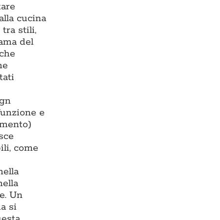
tare
alla cucina
ra stili,
rama del
 che
ne
tati
ign
 funzione e
damento)
isce
ili, come
nella
nella
te. Un
a si
uesta