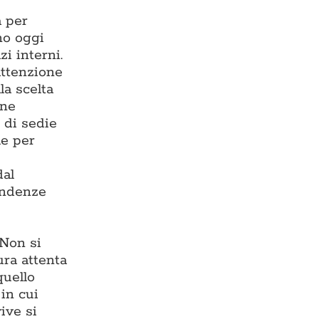
a per
ono oggi
zi interni.
 attenzione
la scelta
one
 di sedie
le per
dal
endenze
 Non si
ura attenta
quello
in cui
ive si