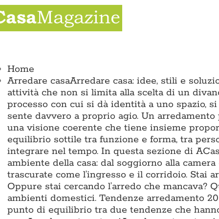
Salta
al
contenuto
ggle
vigation
Home
Arredare casa
Arredare casa: idee, stili e solu
attività che non si limita alla scelta di un divan
processo con cui si dà identità a uno spazio, si
sente davvero a proprio agio. Un arredamento p
una visione coerente che tiene insieme proporz
equilibrio sottile tra funzione e forma, tra pers
integrare nel tempo. In questa sezione di ACas
ambiente della casa: dal soggiorno alla camera 
trascurate come l’ingresso e il corridoio. Sta
Oppure stai cercando l’arredo che mancava? Qui 
ambienti domestici. Tendenze arredamento 2026
punto di equilibrio tra due tendenze che hann