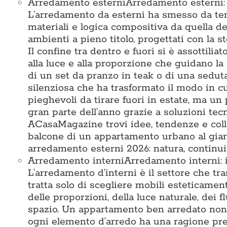
Arredamento esterni
Arredamento esterni: i
L’arredamento da esterni ha smesso da tem
materiali e logica compositiva da quella deg
ambienti a pieno titolo, progettati con la st
Il confine tra dentro e fuori si è assottiliat
alla luce e alla proporzione che guidano la 
di un set da pranzo in teak o di una seduta 
silenziosa che ha trasformato il modo in c
pieghevoli da tirare fuori in estate, ma un 
gran parte dell’anno grazie a soluzioni te
ACasaMagazine trovi idee, tendenze e colle
balcone di un appartamento urbano al giard
arredamento esterni 2026: natura, continuit
Arredamento interni
Arredamento interni: i
L’arredamento d’interni è il settore che tr
tratta solo di scegliere mobili esteticamen
delle proporzioni, della luce naturale, dei 
spazio. Un appartamento ben arredato non 
ogni elemento d’arredo ha una ragione prec