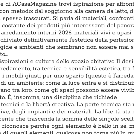
one di ACasaMagazine trovi ispirazione per affron
con metodo: dal soggiorno alla camera da letto, d
 spesso trascurati. Si parla di materiali, confronti t
ne costante dei prodotti più interessanti del pano
 arredamento interni 2026: materiali vivi e spazi
chiviato definitivamente l’estetica della perfezio
rigide e ambienti che sembrano non essere mai s
to…
 ispirazioni e cultura dello spazio abitativo Il des
rredamento, tra tecnica e sensibilità estetica, tra
e i mobili giusti per uno spazio (questo è l’arre
di un ambiente: come la luce entra e si distribu
gano tra loro, come gli spazi possono essere vivib
to. È, insomma, una disciplina che richiede
cnici e la libertà creativa. La parte tecnica sta 
e, degli impianti e dei materiali. La libertà sta 
oerente che trascenda la somma delle singole scel
i riconosce perché ogni elemento è bello in sé, m
 di quegli elementi, qualcosa non torna più.In q