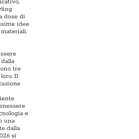
cativo,
yling
ta dose di
issime idee
materiali,
essere
 dalla
tono tre
oro. Il
ituzione
iente
benessere
ecnologia e
do una
te dalla
026 si