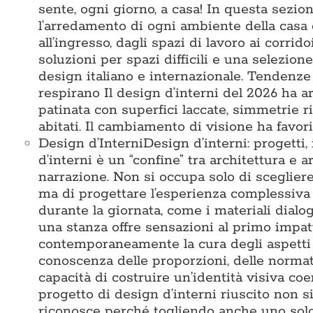
sente, ogni giorno, a casa! In questa sezi
l’arredamento di ogni ambiente della casa 
all’ingresso, dagli spazi di lavoro ai corridoi
soluzioni per spazi difficili e una selezio
design italiano e internazionale. Tendenze
respirano Il design d’interni del 2026 ha ar
patinata con superfici laccate, simmetrie 
abitati. Il cambiamento di visione ha favori
Design d’Interni
Design d’interni: progetti,
d’interni è un “confine” tra architettura e a
narrazione. Non si occupa solo di sceglier
ma di progettare l’esperienza complessiva 
durante la giornata, come i materiali dialo
una stanza offre sensazioni al primo impat
contemporaneamente la cura degli aspetti te
conoscenza delle proporzioni, delle normativ
capacità di costruire un’identità visiva c
progetto di design d’interni riuscito non s
riconosce perché togliendo anche uno solo