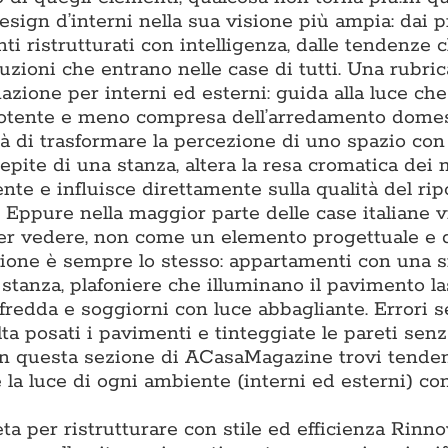
ign d’interni nella sua visione più ampia: dai p
ti ristrutturati con intelligenza, dalle tendenze 
luzioni che entrano nelle case di tutti. Una rubric
nazione per interni ed esterni: guida alla luce ch
ù potente e meno compresa dell’arredamento domes
à di trasformare la percezione di uno spazio con 
epite di una stanza, altera la resa cromatica dei m
e e influisce direttamente sulla qualità del ripo
. Eppure nella maggior parte delle case italiane 
per vedere, non come un elemento progettuale e 
tazione è sempre lo stesso: appartamenti con una 
i stanza, plafoniere che illuminano il pavimento l
 fredda e soggiorni con luce abbagliante. Errori 
lta posati i pavimenti e tinteggiate le pareti sen
. In questa sezione di ACasaMagazine trovi tende
la luce di ogni ambiente (interni ed esterni) con
ta per ristrutturare con stile ed efficienza Rinn