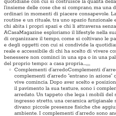
quotidiane con cui si costruisce la qualità del
l’insieme delle cose che si comprano, ma una d
ordinari in momenti di piacere consapevole. La 
routine e un rituale, tra uno spazio funzionale
chi abita i propri spazi e chi li attraversa sen
ACasaMagazine esploriamo il lifestyle nella su
di organizzare il tempo, come si coltivano le p
e degli oggetti con cui si condivide la quotidian
reale e accessibile di chi ha scelto di vivere c
benessere non cominci in una spa o in una pal
del proprio tempo: a casa propria.…
Complementi d’arredo
Complementi d’arredo
complementi d’arredo “entrano in azione” qu
vive comincia. Dopo aver scelto e posiziona
il pavimento la sua texture, sono i complem
arredato. Un tappeto che lega i mobili del 
ingresso stretto, una ceramica artigianale 
divano: piccole presenze fisiche che aggiun
ambiente. I complementi d’arredo sono anche i