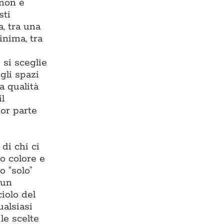
 non è
sti
, tra una
inima, tra
 si sceglie
gli spazi
a qualità
il
or parte
di chi ci
o colore e
o “solo”
 un
iolo del
ualsiasi
 le scelte