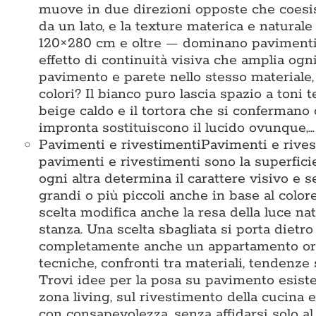
muove in due direzioni opposte che coesis
da un lato, e la texture materica e naturale
120×280 cm e oltre — dominano pavimenti e
effetto di continuità visiva che amplia ogni
pavimento e parete nello stesso materiale
colori? Il bianco puro lascia spazio a toni te
beige caldo e il tortora che si confermano
impronta sostituiscono il lucido ovunque,…
Pavimenti e rivestimenti
Pavimenti e rives
pavimenti e rivestimenti sono la superficie 
ogni altra determina il carattere visivo e 
grandi o più piccoli anche in base al colore
scelta modifica anche la resa della luce na
stanza. Una scelta sbagliata si porta dietr
completamente anche un appartamento ord
tecniche, confronti tra materiali, tendenze 
Trovi idee per la posa su pavimento esisten
zona living, sul rivestimento della cucina e
con consapevolezza, senza affidarsi solo 