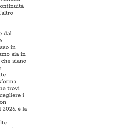
continuità
’altro
e dal
e
esso in
iamo sia in
, che siano
o
tte
asforma
ne trovi
cegliere i
con
 2026, è la
lte