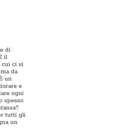
e di
 il
cui ci si
, ma da
 È un
liorare e
dare ogni
io spesso
stanza?
 tutti gli
egna un