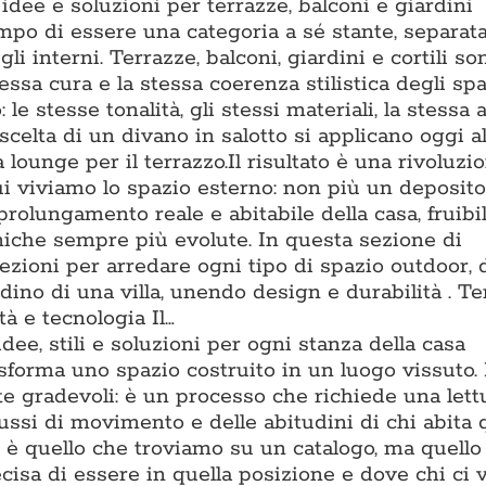
dee e soluzioni per terrazze, balconi e giardini
po di essere una categoria a sé stante, separat
li interni. Terrazze, balconi, giardini e cortili s
essa cura e la stessa coerenza stilistica degli spa
o: le stesse tonalità, gli stessi materiali, la stessa
scelta di un divano in salotto si applicano oggi al
lounge per il terrazzo.Il risultato è una rivoluzi
ui viviamo lo spazio esterno: non più un deposito
prolungamento reale e abitabile della casa, fruibi
cniche sempre più evolute. In questa sezione di
zioni per arredare ogni tipo di spazio outdoor, 
ino di una villa, unendo design e durabilità . T
à e tecnologia Il…
dee, stili e soluzioni per ogni stanza della casa
asforma uno spazio costruito in un luogo vissuto.
te gradevoli: è un processo che richiede una lett
flussi di movimento e delle abitudini di chi abita 
è quello che troviamo su un catalogo, ma quello 
isa di essere in quella posizione e dove chi ci v