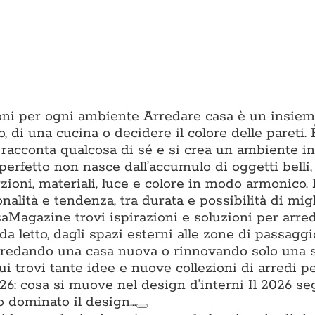
zioni per ogni ambiente Arredare casa è un insiem
o, di una cucina o decidere il colore delle pareti. È
 racconta qualcosa di sé e si crea un ambiente in 
erfetto non nasce dall’accumulo di oggetti belli
ioni, materiali, luce e colore in modo armonico.
onalità e tendenza, tra durata e possibilità di mig
aMagazine trovi ispirazioni e soluzioni per arre
da letto, dagli spazi esterni alle zone di passagg
i arredando una casa nuova o rinnovando solo una 
trovi tante idee e nuove collezioni di arredi per
: cosa si muove nel design d’interni Il 2026 s
o dominato il design…