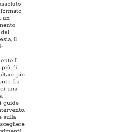
assoluto
— formato
n un
imento
 dei
sia, il
i-
iente I
 più di
ultare più
ento. La
 di una
ma
i guide
ntervento.
 sulla
 scegliere
avimenti