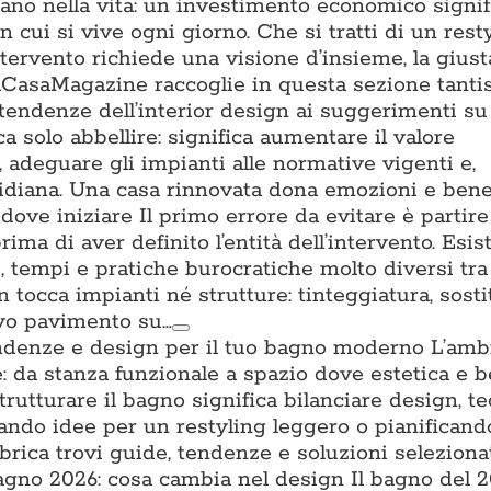
tano nella vita: un investimento economico signifi
n cui si vive ogni giorno. Che si tratti di un rest
ntervento richiede una visione d’insieme, la gius
. ACasaMagazine raccoglie in questa sezione tant
 tendenze dell’interior design ai suggerimenti su 
a solo abbellire: significa aumentare il valore
a, adeguare gli impianti alle normative vigenti e,
uotidiana. Una casa rinnovata dona emozioni e ben
ove iniziare Il primo errore da evitare è partire
prima di aver definito l’entità dell’intervento. Esis
ti, tempi e pratiche burocratiche molto diversi tra l
n tocca impianti né strutture: tinteggiatura, sost
ovo pavimento su…
ndenze e design per il tuo bagno moderno L’amb
: da stanza funzionale a spazio dove estetica e 
trutturare il bagno significa bilanciare design, t
cando idee per un restyling leggero o pianifican
brica trovi guide, tendenze e soluzioni seleziona
no 2026: cosa cambia nel design Il bagno del 2