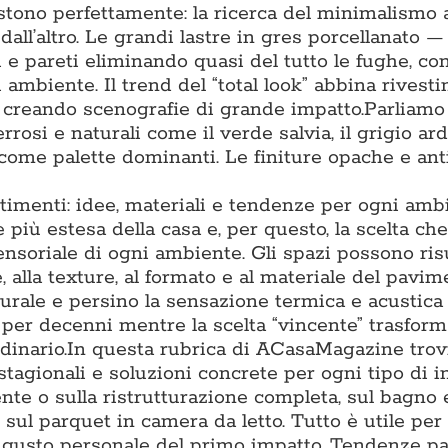
tono perfettamente: la ricerca del minimalismo 
 dall’altro. Le grandi lastre in gres porcellanato 
 pareti eliminando quasi del tutto le fughe, co
 ambiente. Il trend del “total look” abbina rivest
, creando scenografie di grande impatto.Parliamo
rrosi e naturali come il verde salvia, il grigio arde
 come palette dominanti. Le finiture opache e ant
timenti: idee, materiali e tendenze per ogni amb
più estesa della casa e, per questo, la scelta che
sensoriale di ogni ambiente. Gli spazi possono ris
, alla texture, al formato e al materiale del pavim
turale e persino la sensazione termica e acustica
o per decenni mentre la scelta “vincente” trasfor
inario.In questa rubrica di ACasaMagazine trov
stagionali e soluzioni concrete per ogni tipo di i
te o sulla ristrutturazione completa, sul bagno e
 sul parquet in camera da letto. Tutto è utile per
al gusto personale del primo impatto. Tendenze p