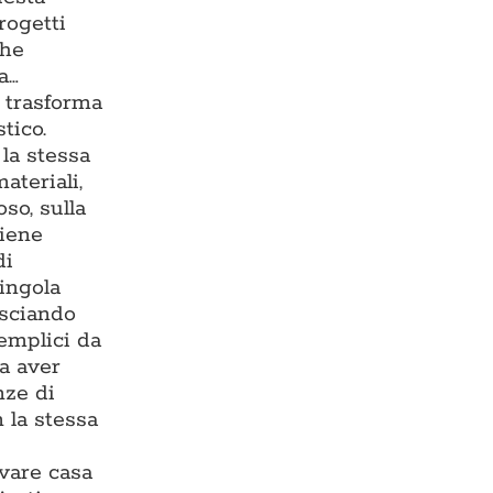
rogetti
che
a…
e trasforma
tico.
la stessa
ateriali,
so, sulla
viene
di
singola
asciando
semplici da
za aver
nze di
 la stessa
ovare casa