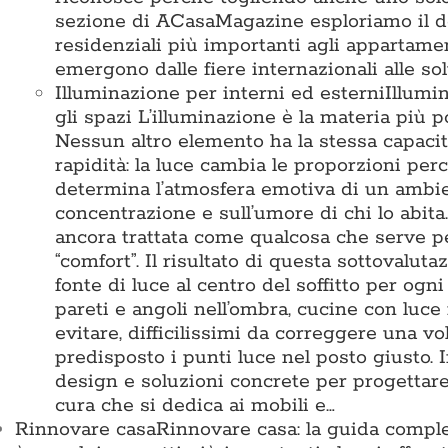
sezione di ACasaMagazine esploriamo il des
residenziali più importanti agli appartamen
emergono dalle fiere internazionali alle so
Illuminazione per interni ed esterni
Illumi
gli spazi L’illuminazione è la materia pi
Nessun altro elemento ha la stessa capacit
rapidità: la luce cambia le proporzioni perc
determina l’atmosfera emotiva di un ambient
concentrazione e sull’umore di chi lo abita
ancora trattata come qualcosa che serve 
“comfort”. Il risultato di questa sottovalu
fonte di luce al centro del soffitto per ogn
pareti e angoli nell’ombra, cucine con luce
evitare, difficilissimi da correggere una vo
predisposto i punti luce nel posto giusto
design e soluzioni concrete per progettare 
cura che si dedica ai mobili e…
Rinnovare casa
Rinnovare casa: la guida comple