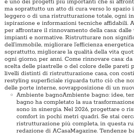
è uno dei progetti più importanti che si affron
ma soprattutto un atto di cura verso lo spazio i
leggero o di una ristrutturazione totale, ogni i
ispirazione e informazioni tecniche affidabili
per affrontare il rinnovamento della casa: dalle
impianti e normative. Ristrutturare non signific
dell’immobile, migliorare l’efficienza energetic
soprattutto, migliorare la qualità della vita q
ogni giorno, per anni. Come rinnovare casa: da d
scelta delle piastrelle o del colore delle pareti 
livelli distinti di ristrutturazione casa, con cos
restyling superficiale riguarda tutto ciò che no
delle porte interne, sovrapposizione di un nu
Ambiente bagno
Ambiente bagno: idee, te
bagno ha completato la sua trasformazione
sono in sinergia. Nel 2026, progettare o ris
comfort in pochi metri quadri. Se stai cer
ristrutturazione più completa, in questa ru
redazione di ACasaMagazine. Tendenze bag