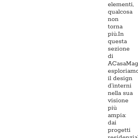
elementi,
qualcosa
non
torna
più.In
questa
sezione
di
ACasaMag
esploriam
il design
d’interni
nella sua
visione
più
ampia:
dai
progetti
residenzia