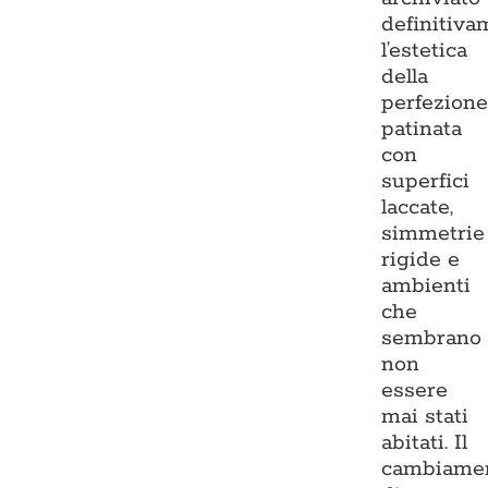
definitiva
l’estetica
della
perfezion
patinata
con
superfici
laccate,
simmetrie
rigide e
ambienti
che
sembrano
non
essere
mai stati
abitati. Il
cambiame