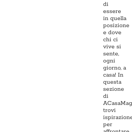
di
essere
in quella
posizione
e dove
chi ci
vive si
sente,
ogni
giorno, a
casa! In
questa
sezione
di
ACasaMag
trovi
ispirazion
per
affrontare