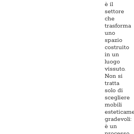
è il
settore
che
trasforma
uno
spazio
costruito
in un
luogo
vissuto.
Non si
tratta
solo di
scegliere
mobili
esteticam
gradevoli:
è un
processo