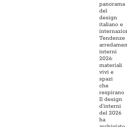
panorama
del
design
italiano e
internazio
Tendenze
arredamen
interni
2026:
materiali
vivi e
spazi
che
respirano
Il design
d’interni
del 2026
ha
archiviato