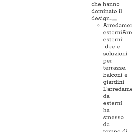
che hanno
dominato il
design…
Arredame
esterni
Ar
esterni:
idee e
soluzioni
per
terrazze,
balconi e
giardini
L’arredam
da
esterni
ha
smesso
da
tempo di