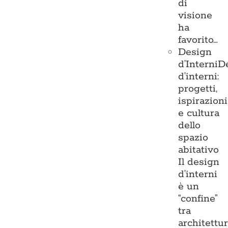
di
visione
ha
favorito…
Design
d’Interni
D
d’interni:
progetti,
ispirazioni
e cultura
dello
spazio
abitativo
Il design
d’interni
è un
“confine”
tra
architettu