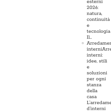
esterni
2026:
natura,
continuità
e
tecnologia
Il…
Arredame
interni
Arr
interni:
idee, stili
e
soluzioni
per ogni
stanza
della
casa
L’arredam
d’interni