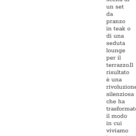
un set
da
pranzo
in teak o
di una
seduta
lounge
per il
terrazzo.Il
risultato
è una
rivoluzion
silenziosa
che ha
trasformat
il modo
in cui
viviamo