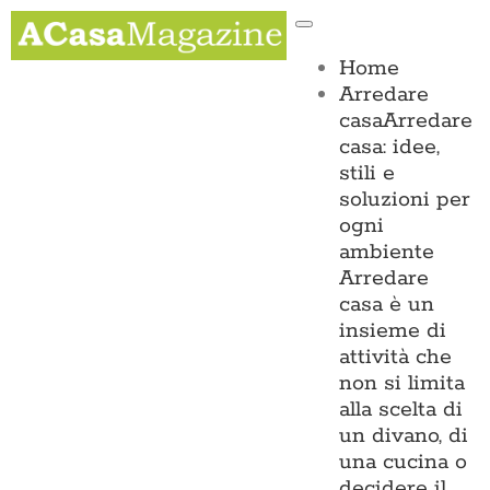
Salta
Toggle
al
Navigation
contenuto
Home
Arredare
casa
Arredare
casa: idee,
stili e
soluzioni per
ogni
ambiente
Arredare
casa è un
insieme di
attività che
non si limita
alla scelta di
un divano, di
una cucina o
decidere il