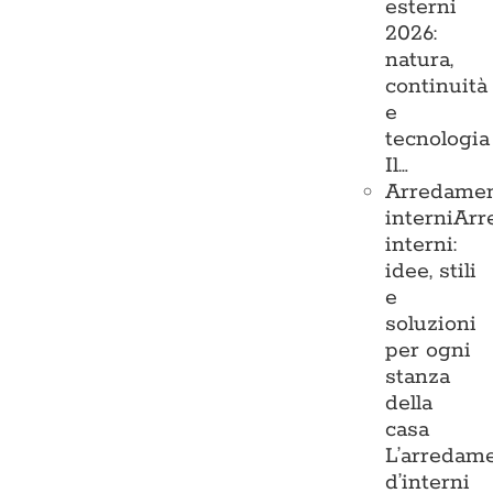
esterni
2026:
natura,
continuità
e
tecnologia
Il…
Arredame
interni
Arr
interni:
idee, stili
e
soluzioni
per ogni
stanza
della
casa
L’arredam
d’interni