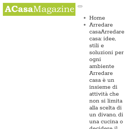
Salta
Toggle
al
Navigation
contenuto
Home
Arredare
casa
Arredare
casa: idee,
stili e
soluzioni per
ogni
ambiente
Arredare
casa è un
insieme di
attività che
non si limita
alla scelta di
un divano, di
una cucina o
decidere il