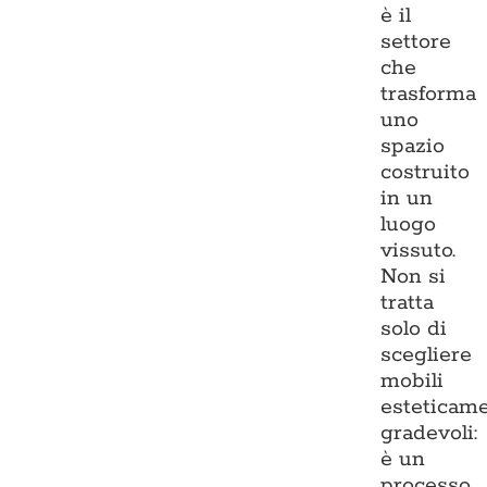
è il
settore
che
trasforma
uno
spazio
costruito
in un
luogo
vissuto.
Non si
tratta
solo di
scegliere
mobili
esteticam
gradevoli:
è un
processo