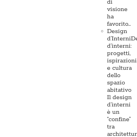
di
visione
ha
favorito…
Design
d’Interni
D
d’interni:
progetti,
ispirazioni
e cultura
dello
spazio
abitativo
Il design
d’interni
è un
“confine”
tra
architettu