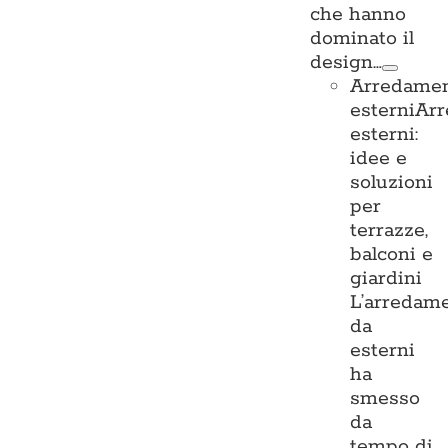
che hanno
dominato il
design…
Arredame
esterni
Ar
esterni:
idee e
soluzioni
per
terrazze,
balconi e
giardini
L’arredam
da
esterni
ha
smesso
da
tempo di