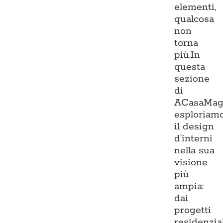
elementi,
qualcosa
non
torna
più.In
questa
sezione
di
ACasaMag
esploriam
il design
d’interni
nella sua
visione
più
ampia:
dai
progetti
residenzia