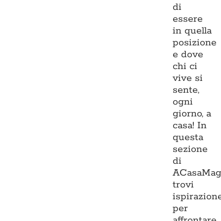
di
essere
in quella
posizione
e dove
chi ci
vive si
sente,
ogni
giorno, a
casa! In
questa
sezione
di
ACasaMag
trovi
ispirazion
per
affrontare