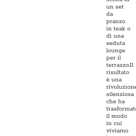
un set
da
pranzo
in teak o
di una
seduta
lounge
per il
terrazzo.Il
risultato
è una
rivoluzion
silenziosa
che ha
trasformat
il modo
in cui
viviamo