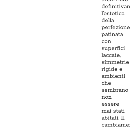
definitiva
l’estetica
della
perfezion
patinata
con
superfici
laccate,
simmetrie
rigide e
ambienti
che
sembrano
non
essere
mai stati
abitati. Il
cambiame