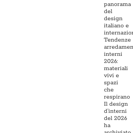
panorama
del
design
italiano e
internazio
Tendenze
arredamen
interni
2026:
materiali
vivi e
spazi
che
respirano
Il design
d’interni
del 2026
ha
archiviato