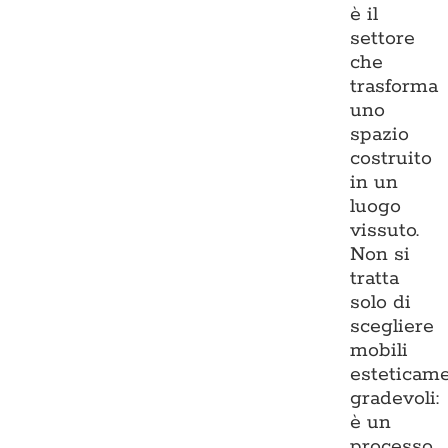
è il
settore
che
trasforma
uno
spazio
costruito
in un
luogo
vissuto.
Non si
tratta
solo di
scegliere
mobili
esteticam
gradevoli:
è un
processo