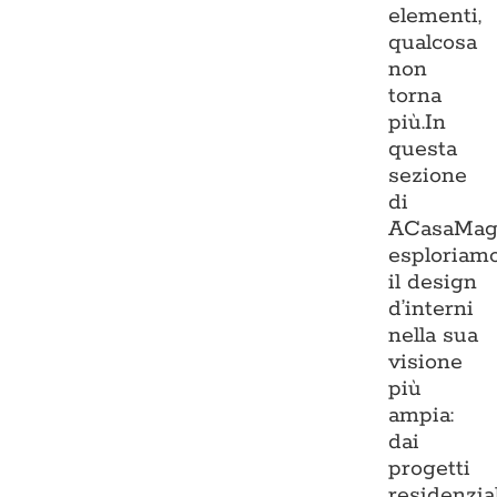
elementi,
qualcosa
non
torna
più.In
questa
sezione
di
ACasaMag
esploriam
il design
d’interni
nella sua
visione
più
ampia:
dai
progetti
residenzia