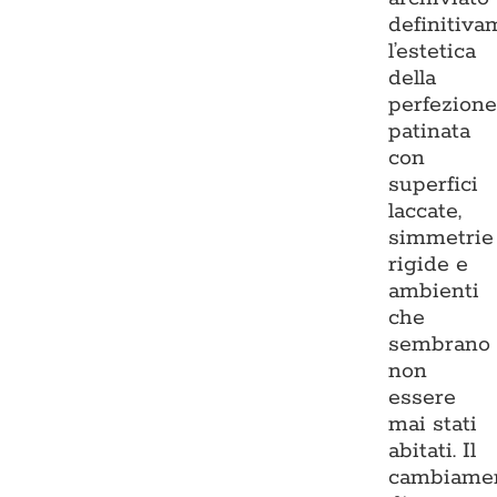
definitiva
l’estetica
della
perfezion
patinata
con
superfici
laccate,
simmetrie
rigide e
ambienti
che
sembrano
non
essere
mai stati
abitati. Il
cambiame