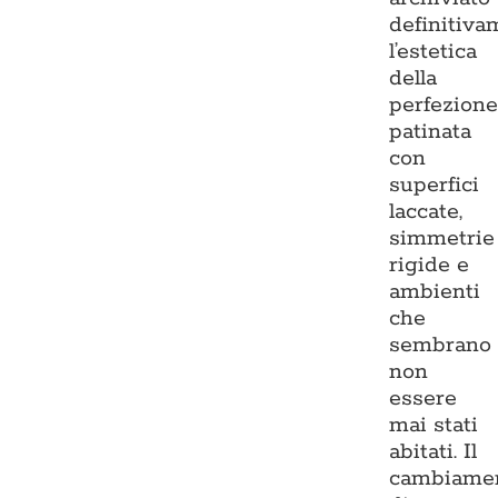
definitiva
l’estetica
della
perfezion
patinata
con
superfici
laccate,
simmetrie
rigide e
ambienti
che
sembrano
non
essere
mai stati
abitati. Il
cambiame