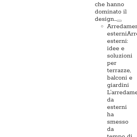
che hanno
dominato il
design…
Arredame
esterni
Ar
esterni:
idee e
soluzioni
per
terrazze,
balconi e
giardini
L’arredam
da
esterni
ha
smesso
da
tempo di