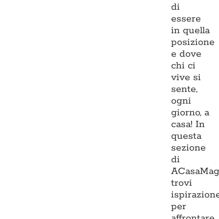
di
essere
in quella
posizione
e dove
chi ci
vive si
sente,
ogni
giorno, a
casa! In
questa
sezione
di
ACasaMag
trovi
ispirazion
per
affrontare