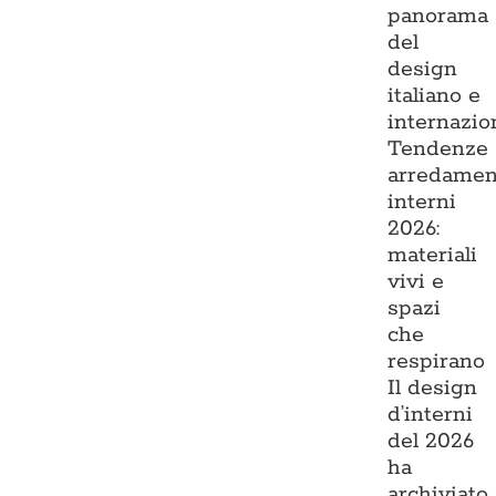
panorama
del
design
italiano e
internazio
Tendenze
arredamen
interni
2026:
materiali
vivi e
spazi
che
respirano
Il design
d’interni
del 2026
ha
archiviato