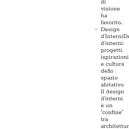
di
visione
ha
favorito…
Design
d’Interni
D
d’interni:
progetti,
ispirazioni
e cultura
dello
spazio
abitativo
Il design
d’interni
è un
“confine”
tra
architettu