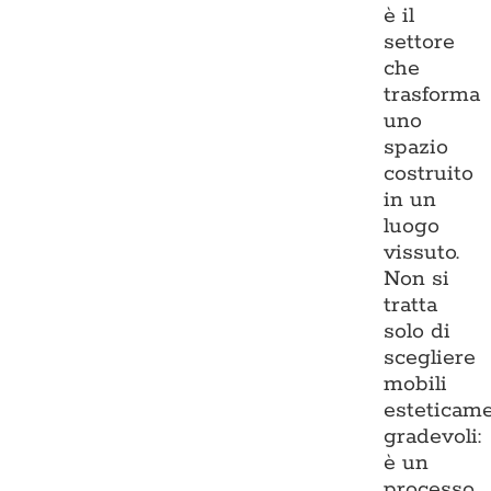
è il
settore
che
trasforma
uno
spazio
costruito
in un
luogo
vissuto.
Non si
tratta
solo di
scegliere
mobili
esteticam
gradevoli:
è un
processo