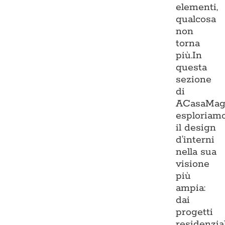
elementi,
qualcosa
non
torna
più.In
questa
sezione
di
ACasaMag
esploriam
il design
d’interni
nella sua
visione
più
ampia:
dai
progetti
residenzia