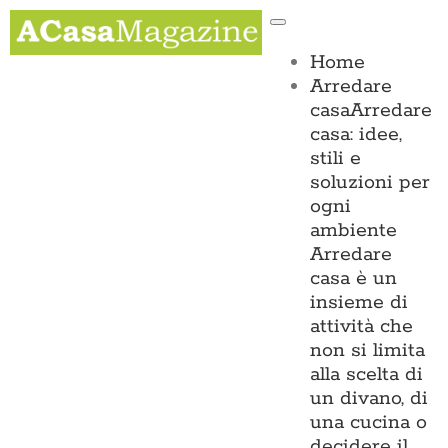
Salta
Toggle
al
Navigation
contenuto
Home
Arredare
casa
Arredare
casa: idee,
stili e
soluzioni per
ogni
ambiente
Arredare
casa è un
insieme di
attività che
non si limita
alla scelta di
un divano, di
una cucina o
decidere il