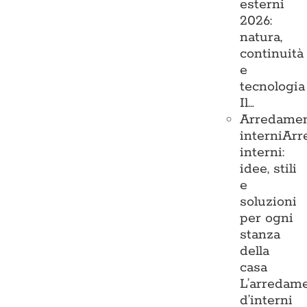
esterni
2026:
natura,
continuità
e
tecnologia
Il…
Arredame
interni
Arr
interni:
idee, stili
e
soluzioni
per ogni
stanza
della
casa
L’arredam
d’interni