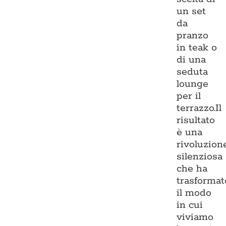
un set
da
pranzo
in teak o
di una
seduta
lounge
per il
terrazzo.Il
risultato
è una
rivoluzion
silenziosa
che ha
trasformat
il modo
in cui
viviamo