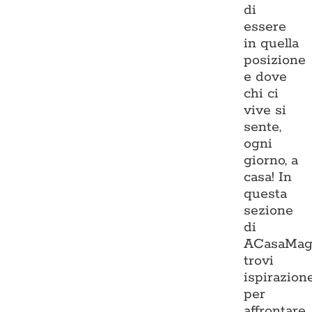
di
essere
in quella
posizione
e dove
chi ci
vive si
sente,
ogni
giorno, a
casa! In
questa
sezione
di
ACasaMag
trovi
ispirazion
per
affrontare