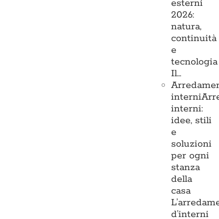
esterni
2026:
natura,
continuità
e
tecnologia
Il…
Arredame
interni
Arr
interni:
idee, stili
e
soluzioni
per ogni
stanza
della
casa
L’arredam
d’interni