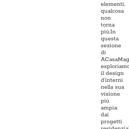
elementi,
qualcosa
non
torna
più.In
questa
sezione
di
ACasaMag
esploriam
il design
d’interni
nella sua
visione
più
ampia:
dai
progetti
residenzia