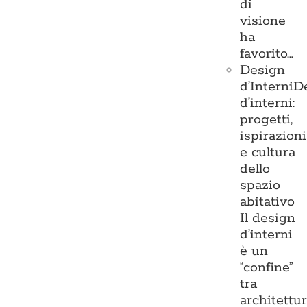
di
visione
ha
favorito…
Design
d’Interni
D
d’interni:
progetti,
ispirazioni
e cultura
dello
spazio
abitativo
Il design
d’interni
è un
“confine”
tra
architettu