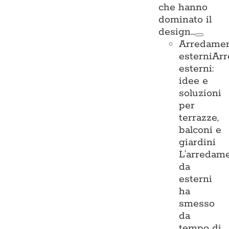
che hanno
dominato il
design…
Arredame
esterni
Ar
esterni:
idee e
soluzioni
per
terrazze,
balconi e
giardini
L’arredam
da
esterni
ha
smesso
da
tempo di