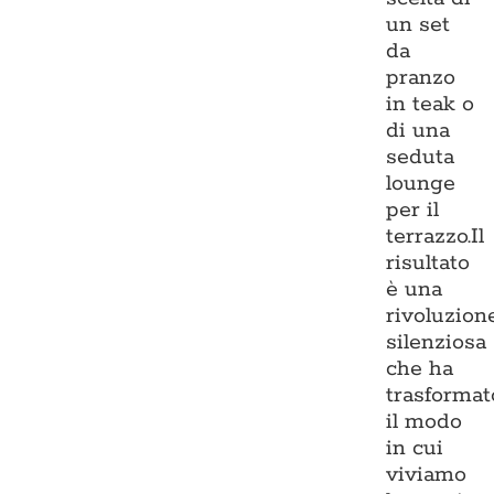
un set
da
pranzo
in teak o
di una
seduta
lounge
per il
terrazzo.Il
risultato
è una
rivoluzion
silenziosa
che ha
trasformat
il modo
in cui
viviamo