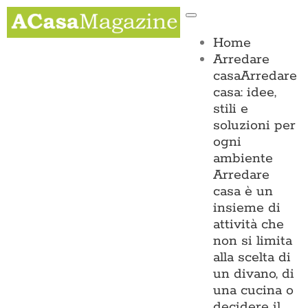
Salta
Toggle
al
Navigation
contenuto
Home
Arredare
casa
Arredare
casa: idee,
stili e
soluzioni per
ogni
ambiente
Arredare
casa è un
insieme di
attività che
non si limita
alla scelta di
un divano, di
una cucina o
decidere il