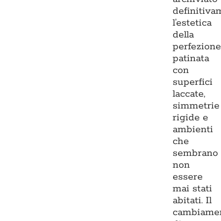
definitiva
l’estetica
della
perfezion
patinata
con
superfici
laccate,
simmetrie
rigide e
ambienti
che
sembrano
non
essere
mai stati
abitati. Il
cambiame