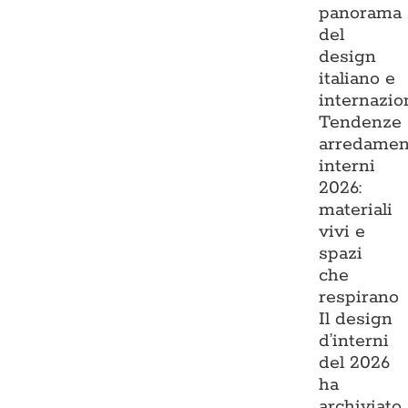
panorama
del
design
italiano e
internazio
Tendenze
arredamen
interni
2026:
materiali
vivi e
spazi
che
respirano
Il design
d’interni
del 2026
ha
archiviato