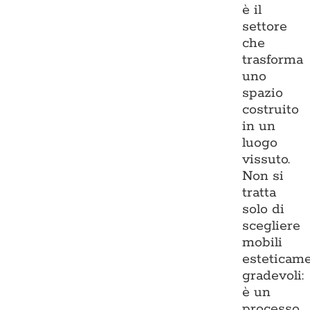
è il
settore
che
trasforma
uno
spazio
costruito
in un
luogo
vissuto.
Non si
tratta
solo di
scegliere
mobili
esteticam
gradevoli:
è un
processo