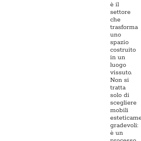
è il
settore
che
trasforma
uno
spazio
costruito
in un
luogo
vissuto.
Non si
tratta
solo di
scegliere
mobili
esteticam
gradevoli:
è un
processo