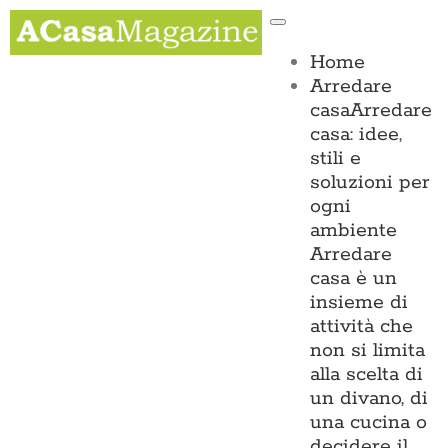
Salta
Toggle
al
Navigation
contenuto
Home
Arredare
casa
Arredare
casa: idee,
stili e
soluzioni per
ogni
ambiente
Arredare
casa è un
insieme di
attività che
non si limita
alla scelta di
un divano, di
una cucina o
decidere il