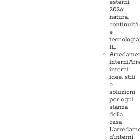
esterni
2026:
natura,
continuità
e
tecnologia
Il…
Arredame
interni
Arr
interni:
idee, stili
e
soluzioni
per ogni
stanza
della
casa
L’arredam
d’interni