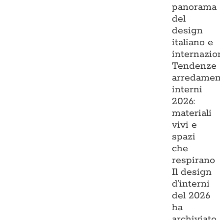
panorama
del
design
italiano e
internazio
Tendenze
arredamen
interni
2026:
materiali
vivi e
spazi
che
respirano
Il design
d’interni
del 2026
ha
archiviato