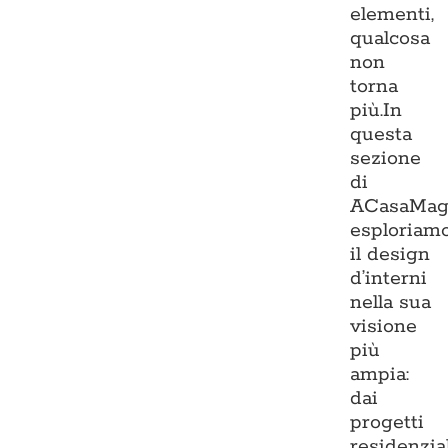
elementi,
qualcosa
non
torna
più.In
questa
sezione
di
ACasaMag
esploriam
il design
d’interni
nella sua
visione
più
ampia:
dai
progetti
residenzia