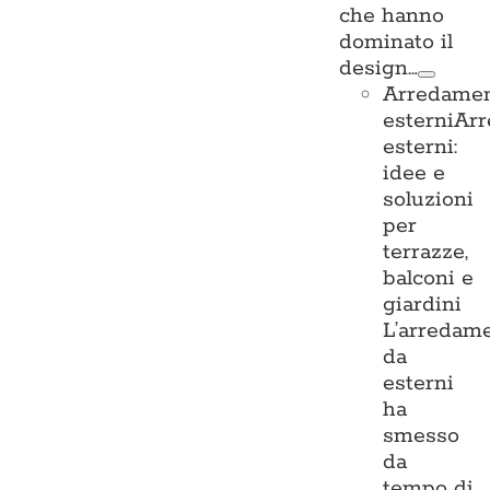
che hanno
dominato il
design…
Arredame
esterni
Ar
esterni:
idee e
soluzioni
per
terrazze,
balconi e
giardini
L’arredam
da
esterni
ha
smesso
da
tempo di