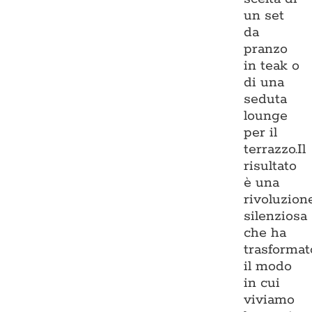
un set
da
pranzo
in teak o
di una
seduta
lounge
per il
terrazzo.Il
risultato
è una
rivoluzion
silenziosa
che ha
trasformat
il modo
in cui
viviamo