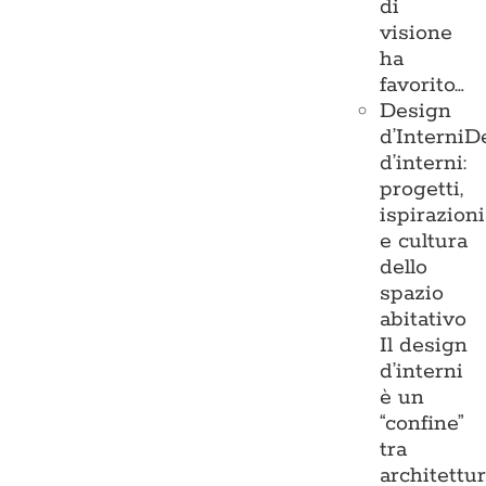
di
visione
ha
favorito…
Design
d’Interni
D
d’interni:
progetti,
ispirazioni
e cultura
dello
spazio
abitativo
Il design
d’interni
è un
“confine”
tra
architettu