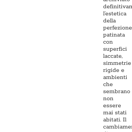
definitiva
l’estetica
della
perfezion
patinata
con
superfici
laccate,
simmetrie
rigide e
ambienti
che
sembrano
non
essere
mai stati
abitati. Il
cambiame