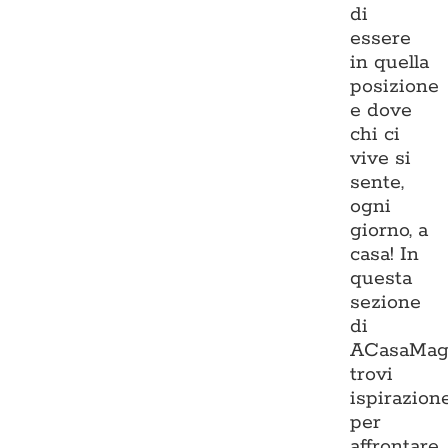
di
essere
in quella
posizione
e dove
chi ci
vive si
sente,
ogni
giorno, a
casa! In
questa
sezione
di
ACasaMag
trovi
ispirazion
per
affrontare