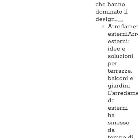
che hanno
dominato il
design…
Arredame
esterni
Ar
esterni:
idee e
soluzioni
per
terrazze,
balconi e
giardini
L’arredam
da
esterni
ha
smesso
da
tempo di