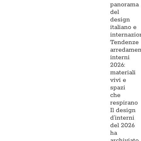
panorama
del
design
italiano e
internazio
Tendenze
arredamen
interni
2026:
materiali
vivi e
spazi
che
respirano
Il design
d’interni
del 2026
ha
archiviato