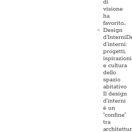
di
visione
ha
favorito…
Design
d’Interni
D
d’interni:
progetti,
ispirazioni
e cultura
dello
spazio
abitativo
Il design
d’interni
è un
“confine”
tra
architettu