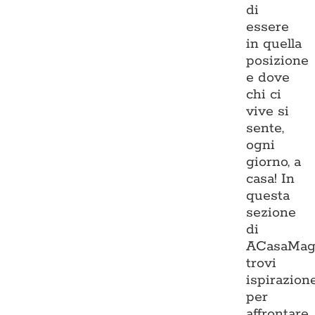
di
essere
in quella
posizione
e dove
chi ci
vive si
sente,
ogni
giorno, a
casa! In
questa
sezione
di
ACasaMag
trovi
ispirazion
per
affrontare