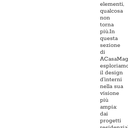
elementi,
qualcosa
non
torna
più.In
questa
sezione
di
ACasaMag
esploriam
il design
d’interni
nella sua
visione
più
ampia:
dai
progetti
residenzia