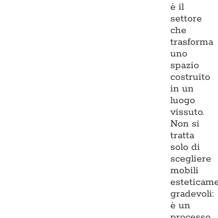
è il
settore
che
trasforma
uno
spazio
costruito
in un
luogo
vissuto.
Non si
tratta
solo di
scegliere
mobili
esteticam
gradevoli:
è un
processo