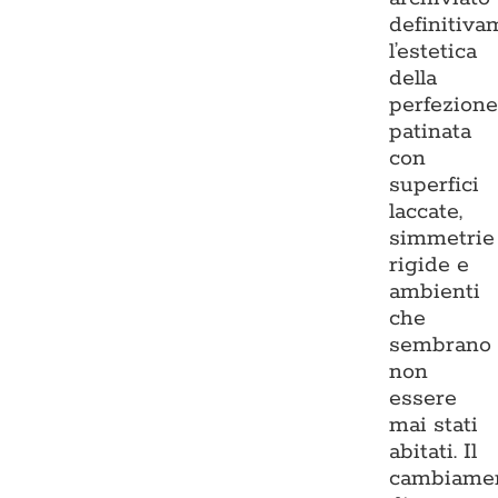
definitiva
l’estetica
della
perfezion
patinata
con
superfici
laccate,
simmetrie
rigide e
ambienti
che
sembrano
non
essere
mai stati
abitati. Il
cambiame