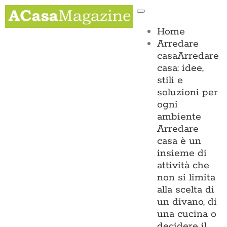
Salta
Toggle
al
Navigation
contenuto
Home
Arredare
casa
Arredare
casa: idee,
stili e
soluzioni per
ogni
ambiente
Arredare
casa è un
insieme di
attività che
non si limita
alla scelta di
un divano, di
una cucina o
decidere il