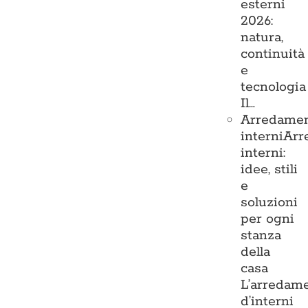
esterni
2026:
natura,
continuità
e
tecnologia
Il…
Arredame
interni
Arr
interni:
idee, stili
e
soluzioni
per ogni
stanza
della
casa
L’arredam
d’interni