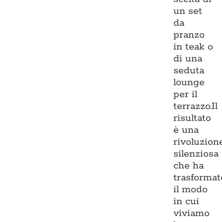
un set
da
pranzo
in teak o
di una
seduta
lounge
per il
terrazzo.Il
risultato
è una
rivoluzion
silenziosa
che ha
trasformat
il modo
in cui
viviamo