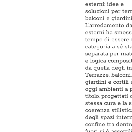
esterni: idee e
soluzioni per ter
balconi e giardin
L’arredamento d
esterni ha smess
tempo di essere
categoria a sé sta
separata per mate
e logica composi
da quella degli in
Terrazze, balconi,
giardini e cortili
oggi ambienti a 
titolo, progettati 
stessa cura e la 
coerenza stilistic
degli spazi interni
confine tra dentr
fuori si è assottil