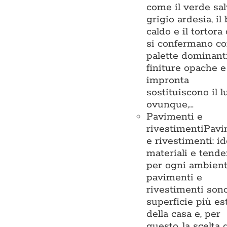
come il verde salv
grigio ardesia, il
caldo e il tortora
si confermano c
palette dominanti
finiture opache e
impronta
sostituiscono il l
ovunque,…
Pavimenti e
rivestimenti
Pavi
e rivestimenti: id
materiali e tend
per ogni ambient
pavimenti e
rivestimenti sono
superficie più es
della casa e, per
questo, la scelta 