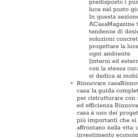
predisposto i pun
luce nel posto gi
In questa sezion
ACasaMagazine t
tendenze di desi
soluzioni concre
progettare la luc
ogni ambiente
(interni ed estern
con la stessa cur
si dedica ai mobi
Rinnovare casa
Rinno
casa: la guida comple
per ristrutturare con 
ed efficienza Rinnova
casa è uno dei proget
più importanti che si
affrontano nella vita: 
investimento econom