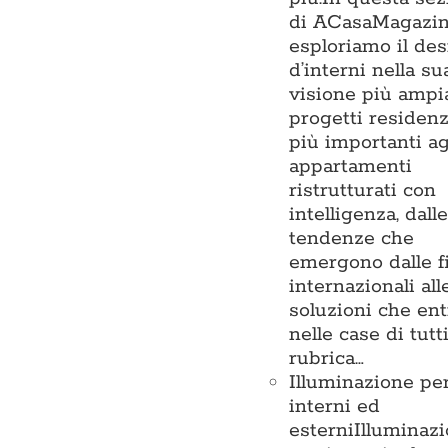
di ACasaMagazi
esploriamo il de
d’interni nella su
visione più ampia
progetti residenz
più importanti ag
appartamenti
ristrutturati con
intelligenza, dalle
tendenze che
emergono dalle f
internazionali all
soluzioni che en
nelle case di tutt
rubrica…
Illuminazione pe
interni ed
esterni
Illuminaz