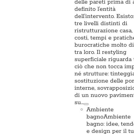
delle pareti prima di 
definito l’entità
dell’intervento. Esist
tre livelli distinti di
ristrutturazione casa,
costi, tempi e pratich
burocratiche molto di
tra loro. Il restyling
superficiale riguarda 
ciò che non tocca imp
né strutture: tinteggi
sostituzione delle po
interne, sovrapposizi
di un nuovo pavimen
su…
Ambiente
bagno
Ambiente
bagno: idee, ten
e design per il t