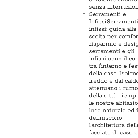
senza interruzion
Serramenti e
Infissi
Serramenti
infissi: guida alla
scelta per comfor
risparmio e desi
serramenti e gli
infissi sono il co
tra l’interno e l’e
della casa. Isolan
freddo e dal caldo
attenuano i rumo
della città, riemp
le nostre abitazio
luce naturale ed 
definiscono
l’architettura dell
facciate di case e