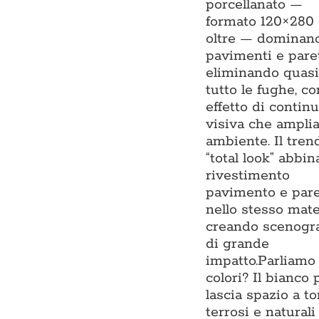
porcellanato —
formato 120×280
oltre — dominan
pavimenti e pare
eliminando quasi
tutto le fughe, c
effetto di continu
visiva che ampli
ambiente. Il tren
“total look” abbin
rivestimento
pavimento e par
nello stesso mate
creando scenogra
di grande
impatto.Parliamo
colori? Il bianco 
lascia spazio a to
terrosi e naturali