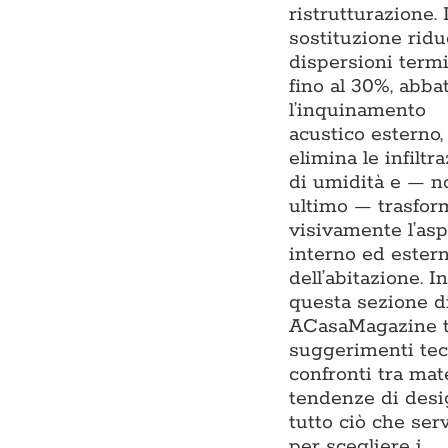
ristrutturazione. 
sostituzione ridu
dispersioni term
fino al 30%, abba
l’inquinamento
acustico esterno,
elimina le infiltr
di umidità e — n
ultimo — trasfor
visivamente l’asp
interno ed ester
dell’abitazione. In
questa sezione d
ACasaMagazine t
suggerimenti tecn
confronti tra mate
tendenze di desi
tutto ciò che ser
per scegliere i