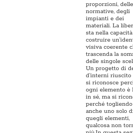
proporzioni, dell
normative, degli
impianti e dei
materiali. La libe
sta nella capacità
costruire un’iden
visiva coerente 
trascenda la so
delle singole scel
Un progetto di d
d’interni riuscito
si riconosce per
ogni elemento è 
in sé, ma si rico
perché togliendo
anche uno solo d
quegli elementi,
qualcosa non tor
più.In questa se