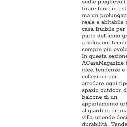
sedie pieghevoli
tirare fuori in est
ma un prolunga
reale e abitabile 
casa, fruibile per
parte dell’anno g
a soluzioni tecni
sempre più evolu
In questa sezion
ACasaMagazine t
idee, tendenze e
collezioni per
arredare ogni tip
spazio outdoor, d
balcone di un
appartamento ur
al giardino di un
villa, unendo des
durabilità . Tend