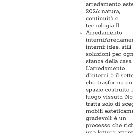
arredamento est
2026: natura,
continuità e
tecnologia Il…
Arredamento
interni
Arredame
interni: idee, stili
soluzioni per ogn
stanza della casa
L’arredamento
d’interni è il sett
che trasforma un
spazio costruito 
luogo vissuto. No
tratta solo di sce
mobili esteticam
gradevoli: è un
processo che ric
una lettura atten