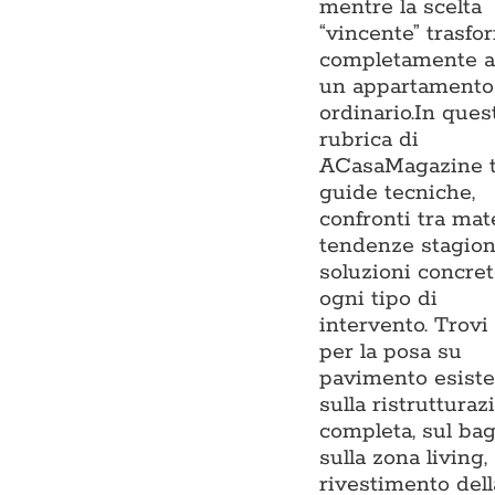
mentre la scelta
“vincente” trasfo
completamente 
un appartamento
ordinario.In ques
rubrica di
ACasaMagazine t
guide tecniche,
confronti tra mate
tendenze stagion
soluzioni concre
ogni tipo di
intervento. Trovi
per la posa su
pavimento esiste
sulla ristrutturaz
completa, sul ba
sulla zona living,
rivestimento dell