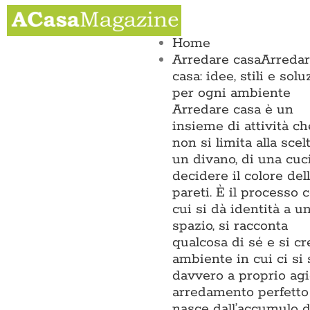
Salta
Toggle
al
Navigation
contenuto
Home
Arredare casa
Arreda
casa: idee, stili e solu
per ogni ambiente
Arredare casa è un
insieme di attività ch
non si limita alla scel
un divano, di una cuc
decidere il colore del
pareti. È il processo 
cui si dà identità a u
spazio, si racconta
qualcosa di sé e si c
ambiente in cui ci si
davvero a proprio agi
arredamento perfetto
nasce dall’accumulo d