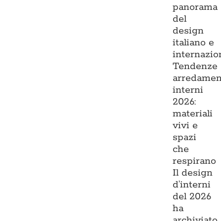
panorama
del
design
italiano e
internazio
Tendenze
arredamen
interni
2026:
materiali
vivi e
spazi
che
respirano
Il design
d’interni
del 2026
ha
archiviato