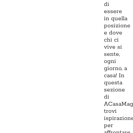
di
essere
in quella
posizione
e dove
chi ci
vive si
sente,
ogni
giorno, a
casa! In
questa
sezione
di
ACasaMag
trovi
ispirazion
per
affrontare