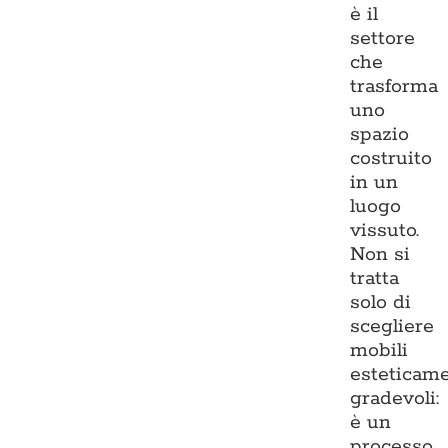
è il
settore
che
trasforma
uno
spazio
costruito
in un
luogo
vissuto.
Non si
tratta
solo di
scegliere
mobili
esteticam
gradevoli:
è un
processo