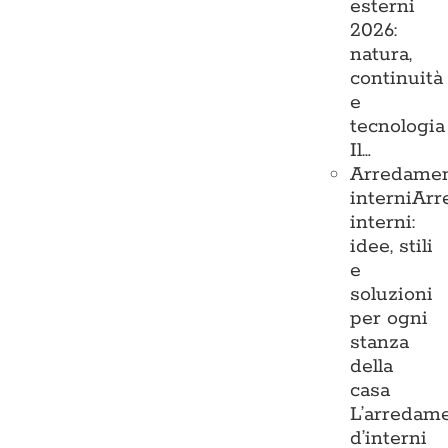
esterni
2026:
natura,
continuità
e
tecnologia
Il…
Arredame
interni
Arr
interni:
idee, stili
e
soluzioni
per ogni
stanza
della
casa
L’arredam
d’interni