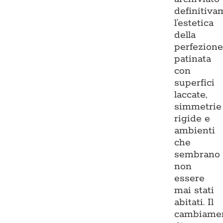
definitiva
l’estetica
della
perfezion
patinata
con
superfici
laccate,
simmetrie
rigide e
ambienti
che
sembrano
non
essere
mai stati
abitati. Il
cambiame