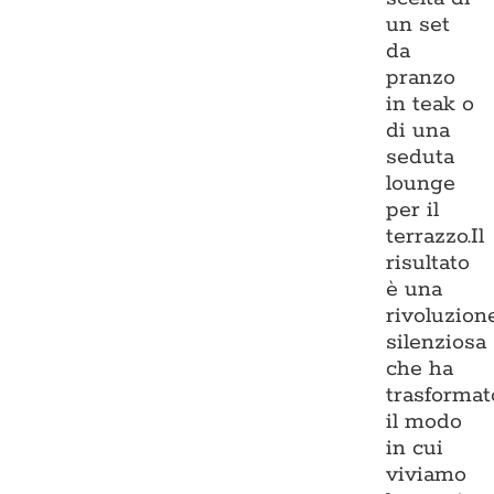
un set
da
pranzo
in teak o
di una
seduta
lounge
per il
terrazzo.Il
risultato
è una
rivoluzion
silenziosa
che ha
trasformat
il modo
in cui
viviamo