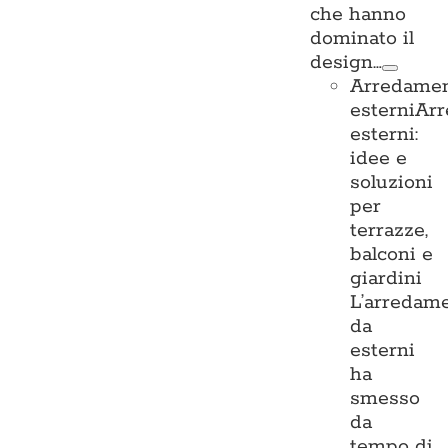
che hanno
dominato il
design…
Arredame
esterni
Ar
esterni:
idee e
soluzioni
per
terrazze,
balconi e
giardini
L’arredam
da
esterni
ha
smesso
da
tempo di