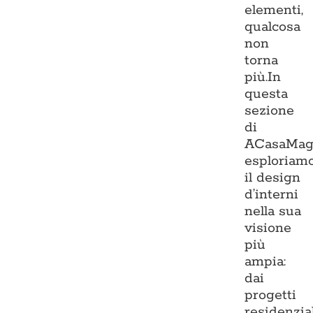
elementi,
qualcosa
non
torna
più.In
questa
sezione
di
ACasaMag
esploriam
il design
d’interni
nella sua
visione
più
ampia:
dai
progetti
residenzia