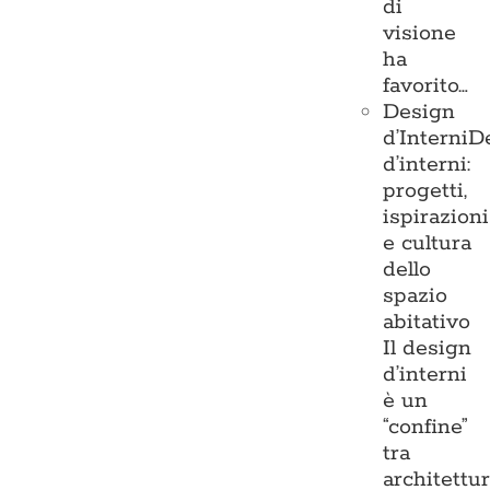
di
visione
ha
favorito…
Design
d’Interni
D
d’interni:
progetti,
ispirazioni
e cultura
dello
spazio
abitativo
Il design
d’interni
è un
“confine”
tra
architettu