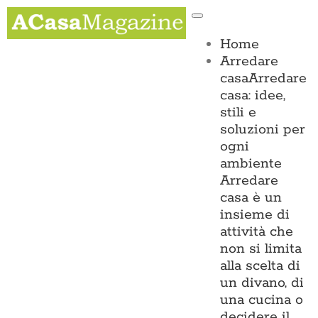
Salta
Toggle
al
Navigation
contenuto
Home
Arredare
casa
Arredare
casa: idee,
stili e
soluzioni per
ogni
ambiente
Arredare
casa è un
insieme di
attività che
non si limita
alla scelta di
un divano, di
una cucina o
decidere il